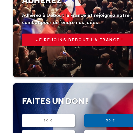
ADHÉREZ
Adhérez à Debout la France et rejoignez notre
combat pour défendre nos idées !
JE REJOINS DEBOUT LA FRANCE !
FAITES UN DON !
Montant
20 €
50 €