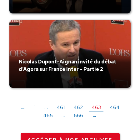
Nicolas Dupont-Aignan invité du débat
d’Agora sur France Inter – Partie 2
←
1
…
461
462
463
464
465
…
666
→
ACCÉDER À NOS ARCHIVES