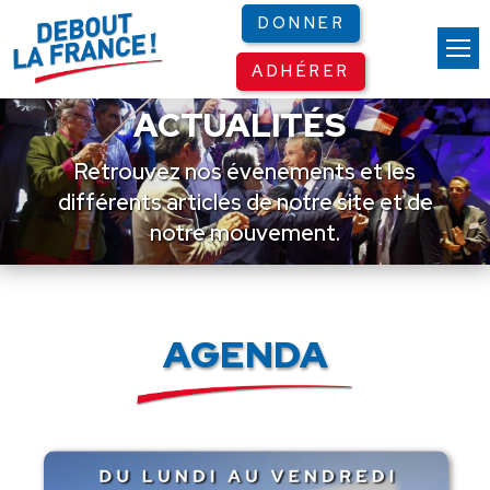
Panneau de gestion des cookies
DONNER
ADHÉRER
ACTUALITÉS
Retrouvez nos événements et les
différents articles de notre site et de
notre mouvement.
AGENDA