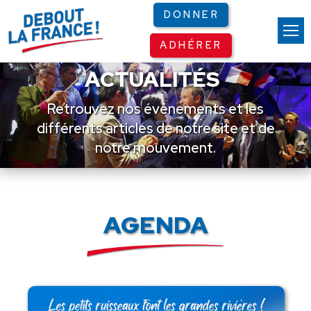
Panneau de gestion des cookies
DONNER
ADHÉRER
ACTUALITÉS
Retrouvez nos événements et les
différents articles de notre site et de
notre mouvement.
AGENDA