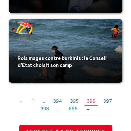
Rois mages contre burkinis : le Conseil
d’Etat choisit son camp
←
1
…
394
395
396
397
398
…
666
→