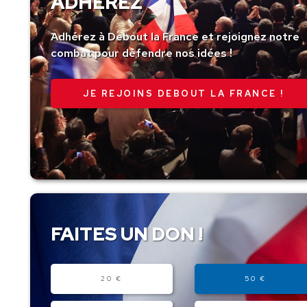
ADHÉREZ
Adhérez à Debout la France et rejoignez notre
combat pour défendre nos idées !
JE REJOINS DEBOUT LA FRANCE !
FAITES UN DON !
Montant
20 €
50 €