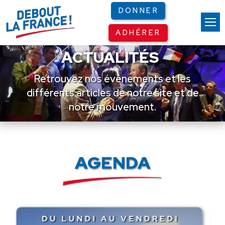
Panneau de gestion des cookies
DONNER
ADHÉRER
ACTUALITÉS
Retrouvez nos événements et les
différents articles de notre site et de
notre mouvement.
AGENDA