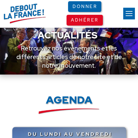
Panneau de gestion des cookies
DONNER
ADHÉRER
ACTUALITÉS
Retrouvez nos événements et les
différents articles de notre site et de
notre mouvement.
AGENDA