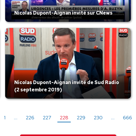
Nicolas Dupont-Aignan invité sur CNews
Nicolas Dupont-Aignan invité de Sud Radio
(2 septembre 2019)
1
…
226
227
228
229
230
…
666