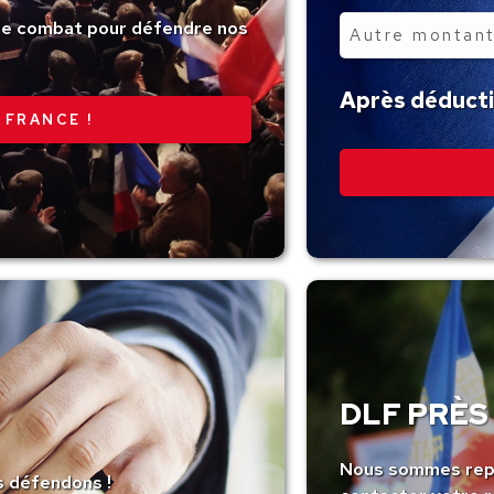
tre combat pour défendre nos
Autre
montant
Après déductio
 FRANCE !
DLF PRÈS 
Nous sommes repr
s défendons !