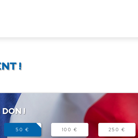
NT !
 DON !
50 €
100 €
250 €