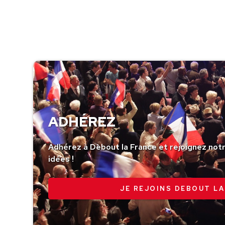
ADHÉREZ
Adhérez à Debout la France et rejoignez no
idées !
JE REJOINS DEBOUT LA