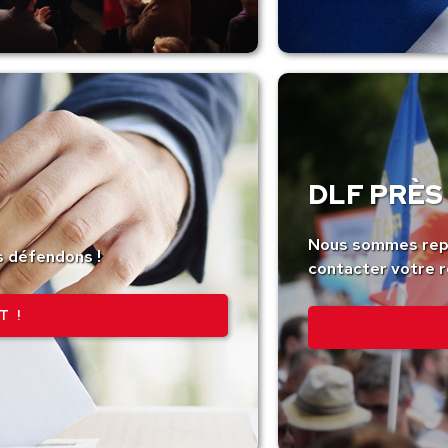
DLF PRÈS 
Nous sommes repr
s défendons !
contacter votre r
T !