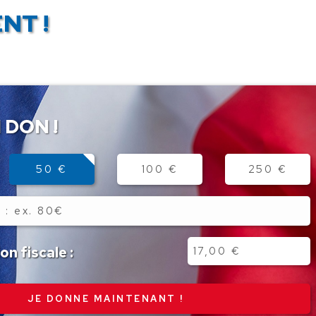
NT !
 DON !
50 €
100 €
250 €
n fiscale :