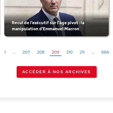
Recul de l’exécutif sur l’âge pivot : la
manipulation d’Emmanuel Macron
1
…
207
208
209
210
211
…
666
ACCÉDER À NOS ARCHIVES