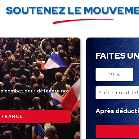
SOUTENEZ LE MOUVEME
FAITES UN
Montant
20 €
tre combat pour défendre nos
Autre
montant
Après déductio
 FRANCE !