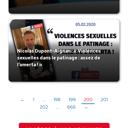
Nicolas Dupont-Aignan : « Violences
sexuelles dans le patinage : assez de
l’omerta ! »
←
1
…
198
199
200
201
202
…
666
→