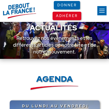
Panneau de gestion des cookies
DONNER
ADHÉRER
ACTUALITÉS
Retrouvez nos événements et les
différents articles de notre site et de
notre mouvement.
AGENDA