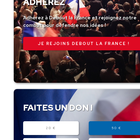
ADHÉREZ
Adhérez à Debout la France et rejoignez notre
combat pour défendre nos idées !
JE REJOINS DEBOUT LA FRANCE !
FAITES UN DON !
Montant
20 €
50 €