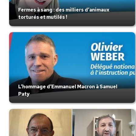
Fermes à sang : des milliers d’animaux
torturés et mutilés !
L’hommage d’Emmanuel Macron à Samuel
Paty