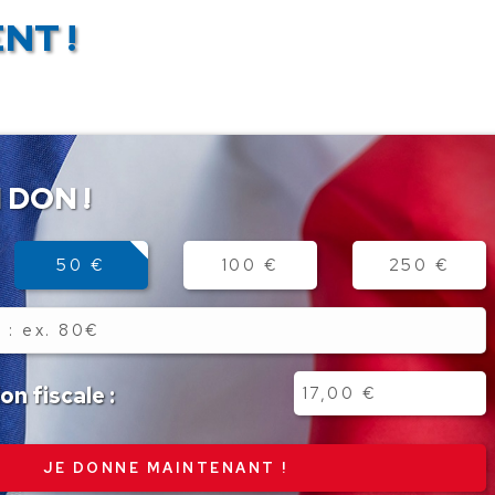
NT !
 DON !
50 €
100 €
250 €
n fiscale :