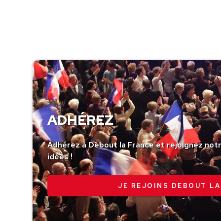
ADHÉREZ
Adhérez à Debout la France et rejoignez no
idées !
JE REJOINS DEBOUT LA