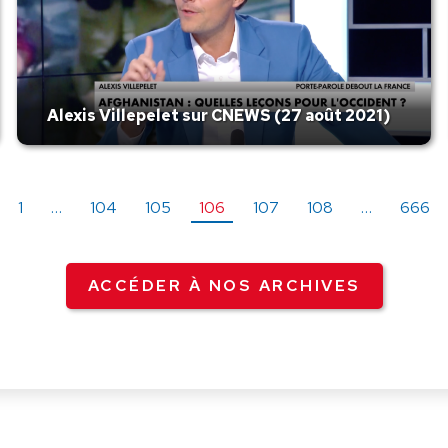
Alexis Villepelet sur CNEWS (27 août 2021)
1
…
104
105
106
107
108
…
666
ACCÉDER À NOS ARCHIVES