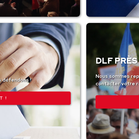
DLF PRÈS 
Nous sommes repr
s défendons !
contacter votre r
T !