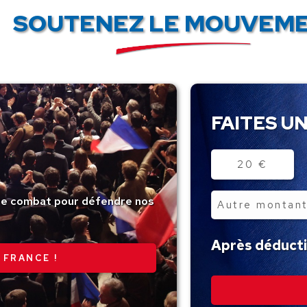
SOUTENEZ LE MOUVEME
FAITES UN
Montant
20 €
tre combat pour défendre nos
Autre
montant
Après déductio
 FRANCE !