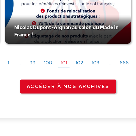
Nicolas Dupont-Aignan au salon du Made in
France !
1
…
99
100
101
102
103
…
666
ACCÉDER À NOS ARCHIVES