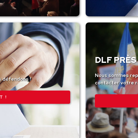
DLF PRÈS 
Nous sommes repr
s défendons !
contacter votre r
T !