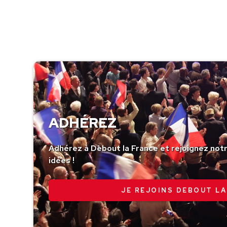
ADHÉREZ
Adhérez à Debout la France et rejoignez no
idées !
JE REJOINS DEBOUT LA