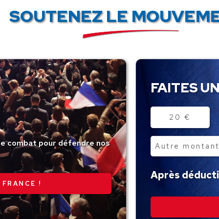
SOUTENEZ LE MOUVEME
FAITES UN
Montant
20 €
tre combat pour défendre nos
Autre
montant
Après déductio
 FRANCE !