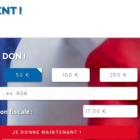
NT !
 DON !
50 €
100 €
250 €
n fiscale :