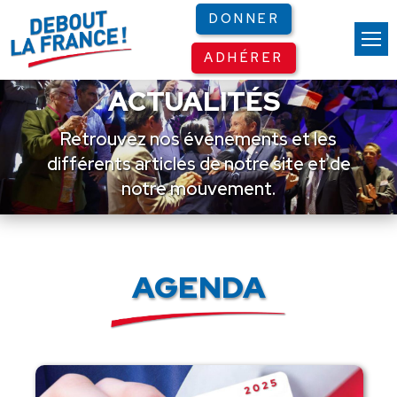
Panneau de gestion des cookies
DONNER
ADHÉRER
ACTUALITÉS
Retrouvez nos événements et les
différents articles de notre site et de
notre mouvement.
AGENDA