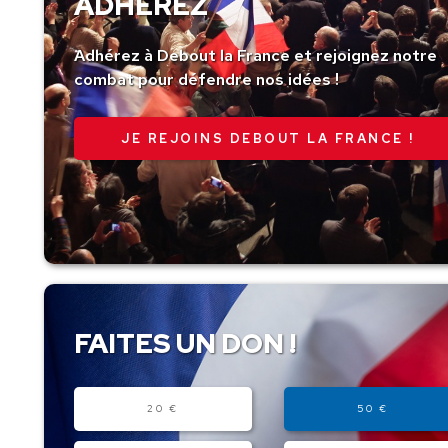
ADHÉREZ
Adhérez à Debout la France et rejoignez notre
combat pour défendre nos idées !
JE REJOINS DEBOUT LA FRANCE !
FAITES UN DON !
Montant
20 €
50 €