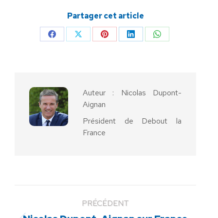
Partager cet article
Partager
Partager
Partager
Partager
Partager
sur
sur
sur
sur
sur
Facebook
X
Pinterest
LinkedIn
WhatsApp
Auteur :
Nicolas Dupont-
Aignan
Président de Debout la
France
PRÉCÉDENT