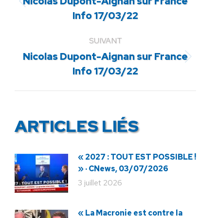
Nicolas Dupont-Aignan sur France
Article
Info 17/03/22
précédent
:
SUIVANT
Nicolas Dupont-Aignan sur France
Article
Info 17/03/22
suivant
:
ARTICLES LIÉS
« 2027 : TOUT EST POSSIBLE !
» · CNews, 03/07/2026
3 juillet 2026
« La Macronie est contre la