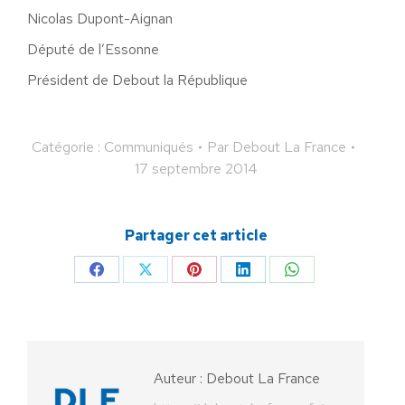
Nicolas Dupont-Aignan
Député de l’Essonne
Président de Debout la République
Catégorie :
Communiqués
Par
Debout La France
17 septembre 2014
Partager cet article
Partager
Partager
Partager
Partager
Partager
sur
sur
sur
sur
sur
Facebook
X
Pinterest
LinkedIn
WhatsApp
Auteur :
Debout La France