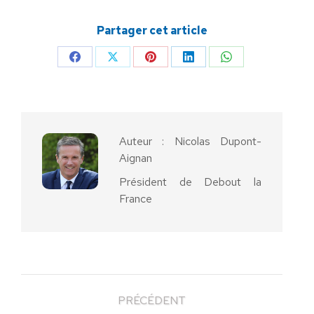
Partager cet article
Partager
Partager
Partager
Partager
Partager
sur
sur
sur
sur
sur
Facebook
X
Pinterest
LinkedIn
WhatsApp
Auteur :
Nicolas Dupont-
Aignan
Président de Debout la
France
PRÉCÉDENT