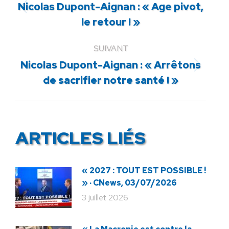
Nicolas Dupont-Aignan : « Age pivot,
Article
le retour ! »
précédent
:
SUIVANT
Nicolas Dupont-Aignan : « Arrêtons
Article
de sacrifier notre santé ! »
suivant
:
ARTICLES LIÉS
« 2027 : TOUT EST POSSIBLE !
» · CNews, 03/07/2026
3 juillet 2026