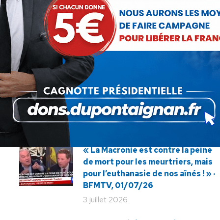
SUIVANT
Nicolas Dupont-Aignan en direct de
Article
la manifestation de la police
suivant
scientifique
:
« La Macronie est contre la peine
de mort pour les meurtriers, mais
pour l’euthanasie de nos aînés ! » ·
BFMTV, 01/07/26
3 juillet 2026