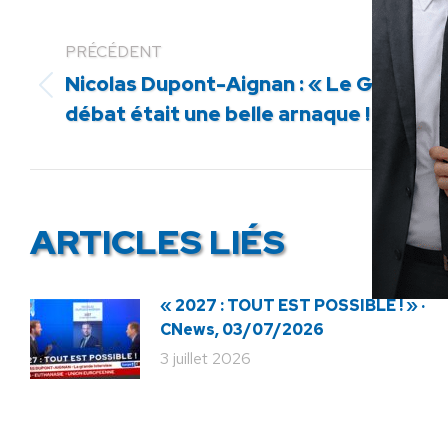
PRÉCÉDENT
Nicolas Dupont-Aignan : « Le Grand
Article
débat était une belle arnaque ! »
précédent
:
ARTICLES LIÉS
« 2027 : TOUT EST POSSIBLE ! » ·
CNews, 03/07/2026
3 juillet 2026