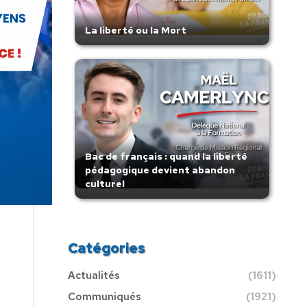
La liberté ou la Mort
Bac de français : quand la liberté
pédagogique devient abandon
culturel
Catégories
Actualités
(1611)
Communiqués
(1921)