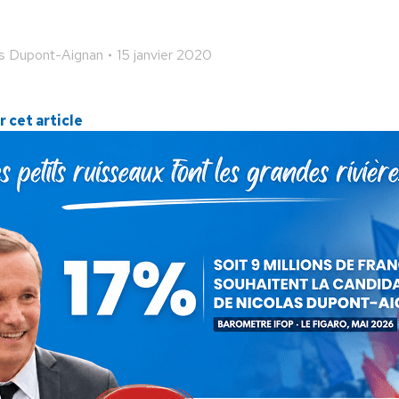
as Dupont-Aignan
15 janvier 2020
 cet article
ger
Partager
Partager
Partager
sur
sur
sur
Pinterest
LinkedIn
WhatsApp