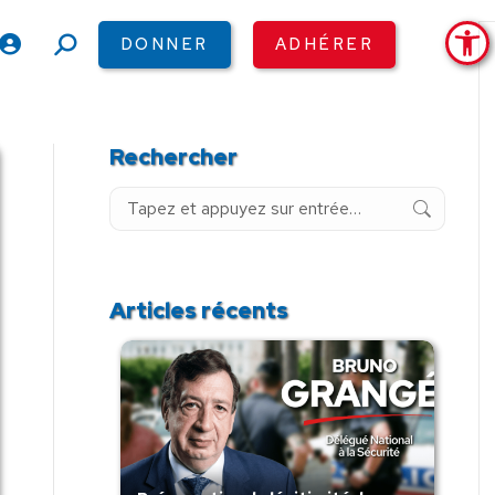
Ouv
DONNER
ADHÉRER
Recherche
:
Rechercher
Recherche
:
Articles récents