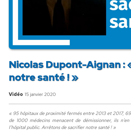
Nicolas Dupont-Aignan : «
notre santé ! »
Vidéo
15 janvier 2020
« 95 hôpitaux de proximité fermés entre 2013 et 2017, 69.
de 1000 médecins menacent de démissionner, ils n’en
l’hôpital public. Arrêtons de sacrifier notre santé ! »