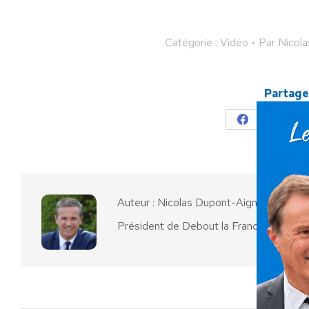
Catégorie :
Vidéo
Par
Nicol
Partager
Partager
Parta
sur
sur
Facebook
X
Auteur :
Nicolas Dupont-Aignan
Président de Debout la France