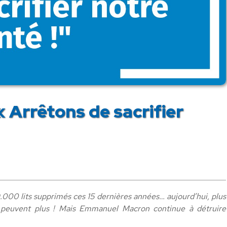
 Arrêtons de sacrifier
000 lits supprimés ces 15 dernières années… aujourd’hui, plus
 peuvent plus ! Mais Emmanuel Macron continue à détruire