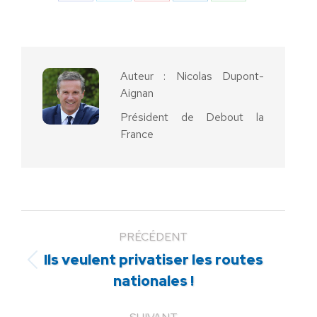
sur
sur
sur
sur
sur
Facebook
X
Pinterest
LinkedIn
WhatsApp
Auteur :
Nicolas Dupont-
Aignan
Président de Debout la
France
PRÉCÉDENT
Ils veulent privatiser les routes
Article
nationales !
précédent
: