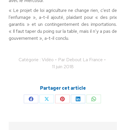
avec le Mercosur.
« Le projet de loi agriculture ne change rien, c’est de
l’enfumage », a-t-il ajouté, plaidant pour « des prix
garantis » et un contingentement des importations.
« Il faut taper du poing sur la table, mais il n’y a pas de
gouvernement », a-t-il conclu.
Catégorie :
Vidéo
Par
Debout La France
11 juin 2018
Partager cet article
Partager
Partager
Partager
Partager
Partager
sur
sur
sur
sur
sur
Facebook
X
Pinterest
LinkedIn
WhatsApp