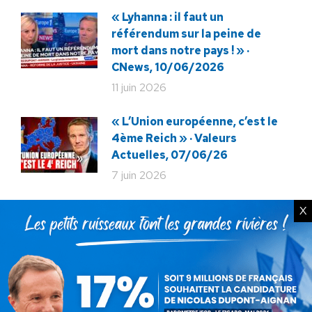
« Lyhanna : il faut un
référendum sur la peine de
mort dans notre pays ! » ·
CNews, 10/06/2026
11 juin 2026
« L’Union européenne, c’est le
4ème Reich » · Valeurs
Actuelles, 07/06/26
7 juin 2026
« 2027 : laissons enfin choisir
X
les Français ! » · BFMTV,
02/06/26
4 juin 2026