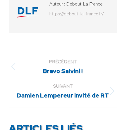
Auteur :
Debout La France
https://debout-la-france.fr/
PRÉCÉDENT
Article
Bravo Salvini !
précédent
:
SUIVANT
Article
Damien Lempereur invité de RT
suivant
:
ARTICLES LIÉS