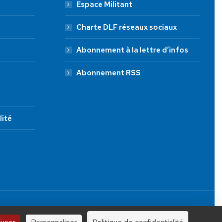
Espace Militant
Charte DLF réseaux sociaux
Abonnement à la lettre d’infos
Abonnement RSS
lité
JE FAIS UN DON À DLF
Tous droits réservés.
100 €
250 €
1000 €