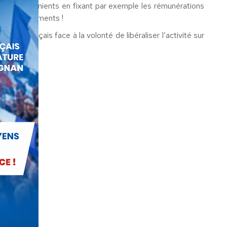
ins inconvénients en fixant par exemple les rémunérations
e des ajustements !
èle Français face à la volonté de libéraliser l’activité sur
014