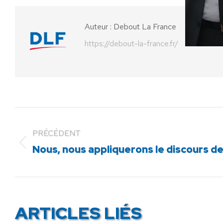
Auteur :
Debout La France
https://debout-la-france.fr/
PRÉCÉDENT
Article
Nous, nous appliquerons le discours de 
précédent
:
ARTICLES LIÉS