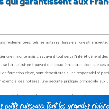
 qui garantissent aux Franç
ns réglementées, tels les notaires, huissiers, kinésithérapeute
er une minorité mais c’est avant tout servir l’intérêt général des 
et se faire plaisir en trouvant des bouc-émissaires alors que ces
de formation élevé, sont dépositaires d’une responsabilité parti
r exemple des notaires, une sécurité juridique primordiale aux u
citoyens de long et coûteux procès comme dans certains pays ang
 le 17 septembre à Paris dans ce contexte de libéralisation qui 