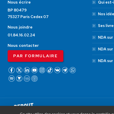
Nous écrire
Qui est-i
BP 80479
Nos idé
75327 Paris Cedex 07
Ses livre
Nous joindre
01.84.16.02.24
NDA sur 
Nous contacter
NDA sur
PAR FORMULAIRE
NDA sur
AIDEZ NOUS À
LIBÉRER LA FRANCE
Debout La France © 2026 | Designed 