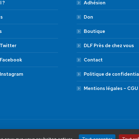
l ?
Adhésion
es
Don
s
Boutique
Twitter
DLF Près de chez vous
 Facebook
Contact
 Instagram
Politique de confidentia
Mentions légales – CGU
by Aryup.com
ADHÉSION
20 €
50 €