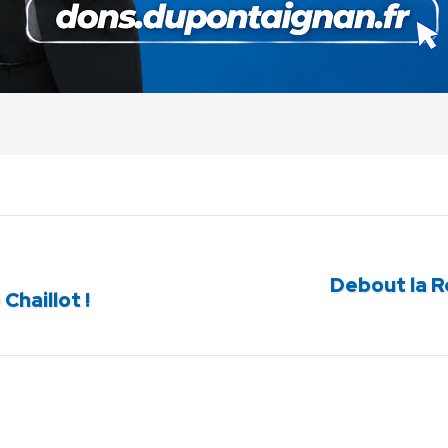
Facebook
X
Pinterest
LinkedIn
WhatsApp
Debout la R
Article
Chaillot !
suivant
: