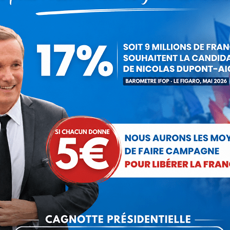
a les capacités. L’Etat a tous les moyens pour remédier à certa
le numerus clausus. On ne casse pas un outil qui ne nécessite qu
 de France avant son élection qu’il s’engageait à défendre le mod
gorie :
Communiqués
Par
Debout La France
12 septembre 2
Partager cet article
Partager
Partager
Partager
Partager
Partager
sur
sur
sur
sur
sur