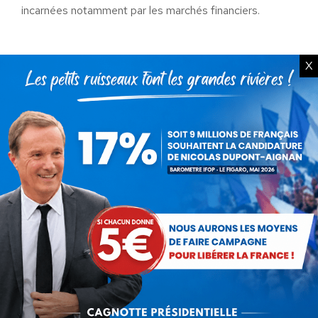
incarnées notamment par les marchés financiers.
X
Catégorie :
Actualités
Par
Debout La France
7 février 2012
Partager cet article
Partager
Partager
Partager
Partager
Partager
sur
sur
sur
sur
sur
Facebook
X
Pinterest
LinkedIn
WhatsApp
Auteur :
Debout La France
https://debout-la-france.fr/