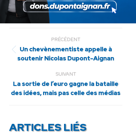
PRÉCÉDENT
Un chevènementiste appelle à
Article
soutenir Nicolas Dupont-Aignan
précédent
:
SUIVANT
La sortie de l’euro gagne la bataille
Article
des idées, mais pas celle des médias
suivant
:
ARTICLES LIÉS