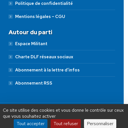
Politique de confidentialité
Mentions légales – CGU
Autour du parti
Espace Militant
Charte DLF réseaux sociaux
Abonnement à la lettre d’infos
Abonnement RSS
AIDEZ NOUS À
LIBÉRER LA FRANCE
JE FAIS UN DON À DLF
Ce site utilise des cookies et vous donne le contrôle sur ceux
que vous souhaitez activer
ADHÉSION
20 €
50 €
100 €
Tout accepter
Tout refuser
Personnaliser