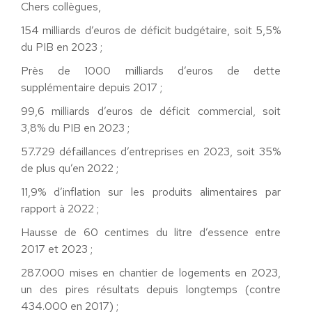
Chers collègues,
154
milliards d’euros
de déficit budgétaire
,
soit 5,5%
du PIB en 2023 ;
Près de 1000
milliards d’euros
de dette
supplémentaire depuis 2017
;
99,6
milliards d’euros
de déficit commercial
,
soit
3,8% du PIB en 2023 ;
57
.
729 défaillances d’entreprises en 2023
,
soit 35%
de plus qu’en 2022 ;
11
,
9% d’i
nflation sur les produits alimentaires
par
rapport à 2022
;
Hausse de 60 centimes du
litre
d
’
essence
entre
2017 et 2023
;
287.000 mises en chantier de logements en 2023
,
un des pires résultats depuis longtemps (
contre
434.000 en 2017
)
;