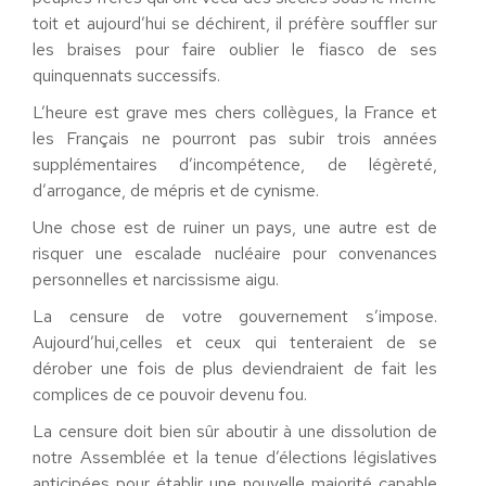
to
i
t et aujourd’hui se déchirent, il préfère souffler sur
les braises pour faire oublier le fiasco de ses
quinquennats successifs.
L’heure est grave mes chers collègues, la France et
les Français ne pourront pas subir
trois
années
supplémentaires d’incompétence, de légèreté,
d’arrogance, de mépris et de cynisme.
Une chose est de ruiner un pays, une autre est de
risquer une escalade nucléaire pour convenances
personnelles et narcissisme aigu.
La censure de votre gouvernement s’impose
.
A
ujourd’hui
,
celles et ceux qui tenteraient de se
dérober une fois de plus deviendraient de fait les
complices de ce pouvoir devenu fou.
La censure doit bien sûr aboutir à une dissolution de
notre Assemblée et la tenue d’élections législatives
anticipées pour établir une nouvelle majorité capable