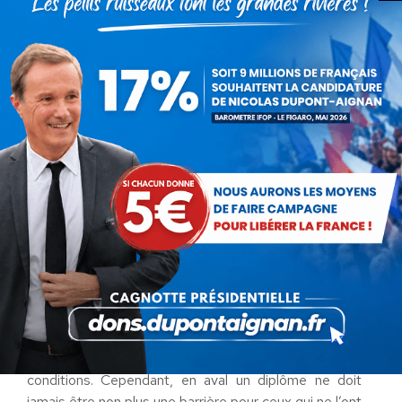
ne disparaissent pas devant les attaques plus ou
moins justifiées dont ils sont l’objet au sein des élites,
ils doivent être réformés de fond en comble en
mettant fin au culte du chiffre et à la fuite en avant
démagogique qui les dévalorise au détriment de ceux
qui les obtiennent. Les examens doivent comporter
une part plus grande de contrôle continu lequel
reflète davantage un niveau d’ensemble lorsqu’il est
appliqué avec discernement et permet à la
collectivité de ne pas dépenser des sommes
disproportionnées, mais ces examens doivent aussi
conserver des épreuves finales à fort coefficient qui
garantissent une forme d’égalité républicaine.
En amont, tout doit être fait pour mettre les jeunes,
et en particulier ceux des milieux modestes et des
zones déshéritées de banlieue et de la ruralité en
capacité de passer les examens dans les meilleures
conditions. Cependant, en aval un diplôme ne doit
jamais être non plus une barrière pour ceux qui ne l’ont