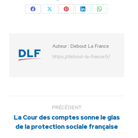
Partager
Partager
Partager
Partager
Partager
sur
sur
sur
sur
sur
Facebook
X
Pinterest
LinkedIn
WhatsApp
Auteur :
Debout La France
https://debout-la-france.fr/
PRÉCÉDENT
La Cour des comptes sonne le glas
Article
de la protection sociale française
précédent
: