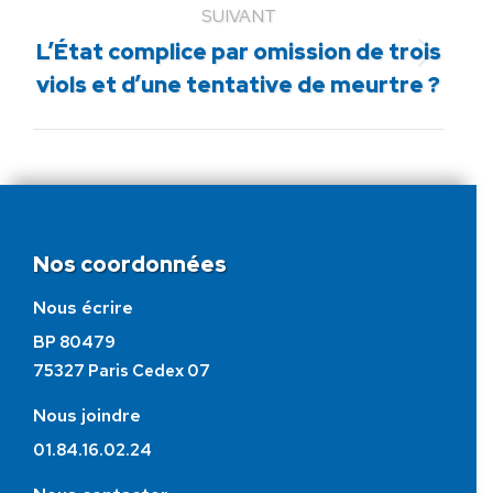
SUIVANT
L’État complice par omission de trois
Article
viols et d’une tentative de meurtre ?
suivant
:
Nos coordonnées
Nous écrire
BP 80479
75327 Paris Cedex 07
Nous joindre
01.84.16.02.24