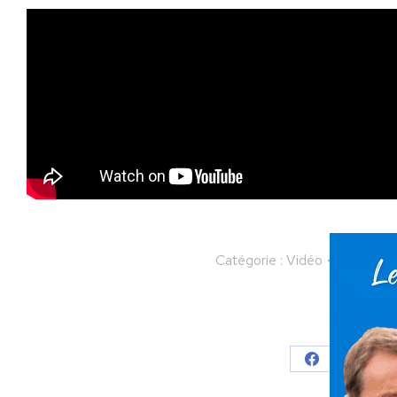
Catégorie :
Vidéo
Par
Nicol
Partager
Partager
Parta
sur
sur