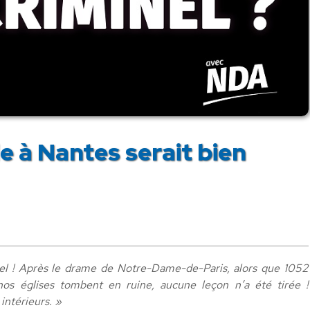
le à Nantes serait bien
inel ! Après le drame de Notre-Dame-de-Paris, alors que 1052
os églises tombent en ruine, aucune leçon n’a été tirée !
intérieurs. »