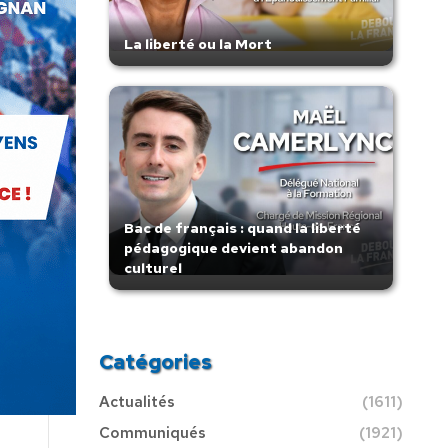
La liberté ou la Mort
Bac de français : quand la liberté
pédagogique devient abandon
culturel
Catégories
Actualités
(1611)
Communiqués
(1921)