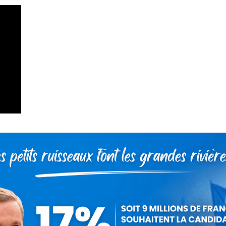
as Dupont-Aignan
18 juillet 2020
 cet article
ger
Partager
Partager
Partager
sur
sur
sur