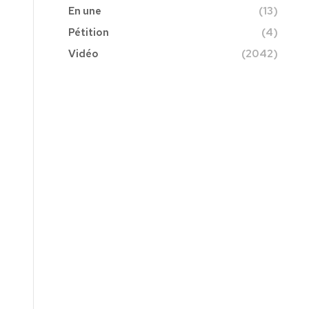
En une
(13)
Pétition
(4)
Vidéo
(2042)