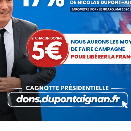
Pinterest
LinkedIn
WhatsApp
SUIVANT
Nicolas Dupont-Aignan invité sur
Article
BFMTV (18 juillet 2020)
suivant
: