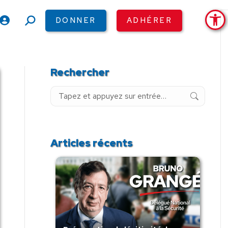
Ouv
DONNER
ADHÉRER
Recherche
:
Rechercher
Recherche
:
Articles récents