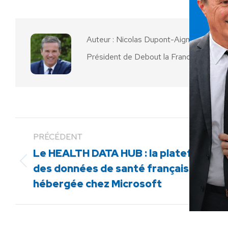
Facebook
X
Auteur :
Nicolas Dupont-Aignan
Président de Debout la France
PRÉCÉDENT
Le HEALTH DATA HUB : la plateforme
Article
des données de santé française
précédent
hébergée chez Microsoft
: