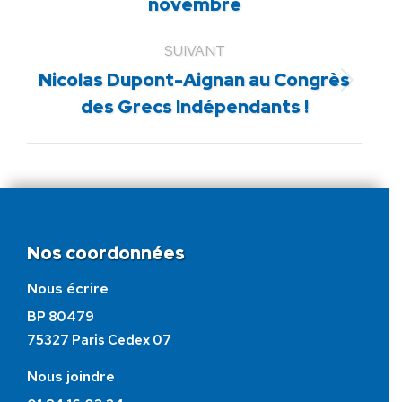
novembre
:
SUIVANT
Nicolas Dupont-Aignan au Congrès
Article
des Grecs Indépendants !
suivant
:
Nos coordonnées
Nous écrire
BP 80479
75327 Paris Cedex 07
Nous joindre