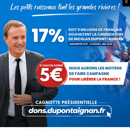
X
Koufra.
C’est lui qui nous anime à DLF. Nous nous sommes
fait le serment de redonner sa souveraineté et sa
grandeur à la France et lorsque l’on a la certitude de
servir une juste cause, il arrive que, tel Leclerc, l’on
abatte des montagnes.
Eric Anceau
Responsable du projet de DLF
Délégué national
Catégorie : Non classé
Par
Debout La France
22 novembre 2014
Partager cet article