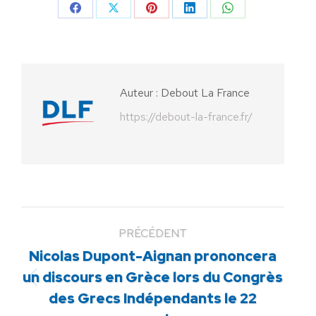
Partager
Partager
Partager
Partager
Partager
sur
sur
sur
sur
sur
Facebook
X
Pinterest
LinkedIn
WhatsApp
Auteur :
Debout La France
https://debout-la-france.fr/
PRÉCÉDENT
Nicolas Dupont-Aignan prononcera
un discours en Grèce lors du Congrès
Article
des Grecs Indépendants le 22
précédent