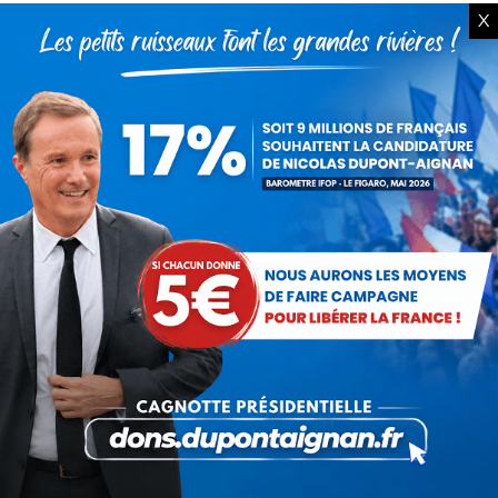
7 août 2014
X
Partager cet article
Partager
Partager
Partager
Partager
Partager
sur
sur
sur
sur
sur
Facebook
X
Pinterest
LinkedIn
WhatsApp
Auteur :
Debout La France
https://debout-la-france.fr/
PRÉCÉDENT