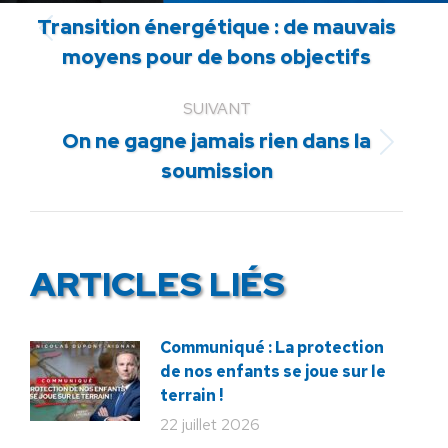
Transition énergétique : de mauvais
Article
moyens pour de bons objectifs
précédent
:
SUIVANT
On ne gagne jamais rien dans la
Article
soumission
suivant
:
ARTICLES LIÉS
Communiqué : La protection
de nos enfants se joue sur le
terrain !
22 juillet 2026