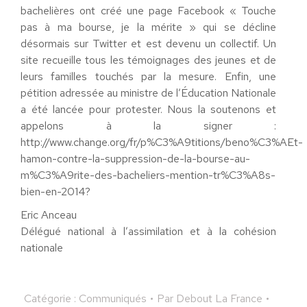
bachelières ont créé une page Facebook « Touche
pas à ma bourse, je la mérite » qui se décline
désormais sur Twitter et est devenu un collectif. Un
site recueille tous les témoignages des jeunes et de
leurs familles touchés par la mesure. Enfin, une
pétition adressée au ministre de l’Éducation Nationale
a été lancée pour protester. Nous la soutenons et
appelons à la signer :
http://www.change.org/fr/p%C3%A9titions/beno%C3%AEt-
hamon-contre-la-suppression-de-la-bourse-au-
m%C3%A9rite-des-bacheliers-mention-tr%C3%A8s-
bien-en-2014?
Eric Anceau
Délégué national à l’assimilation et à la cohésion
nationale
Catégorie :
Communiqués
Par
Debout La France