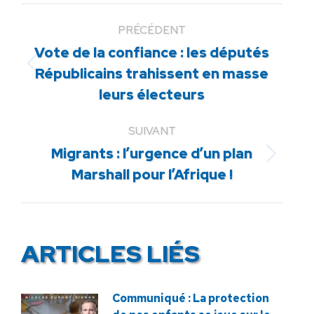
PRÉCÉDENT
Vote de la confiance : les députés
Article
Républicains trahissent en masse
précédent
leurs électeurs
:
SUIVANT
Migrants : l’urgence d’un plan
Article
Marshall pour l’Afrique !
suivant
:
ARTICLES LIÉS
Communiqué : La protection