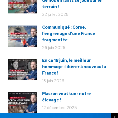
de nos enfants se joue sur le
terrain !
22 juillet 2026
Communiqué : Corse,
l’engrenage d’une France
fragmentée
26 juin 2026
En ce 18 juin, le meilleur
hommage : libérer à nouveau la
France !
18 juin 2026
Macron veut tuer notre
élevage !
12 décembre 2025
X