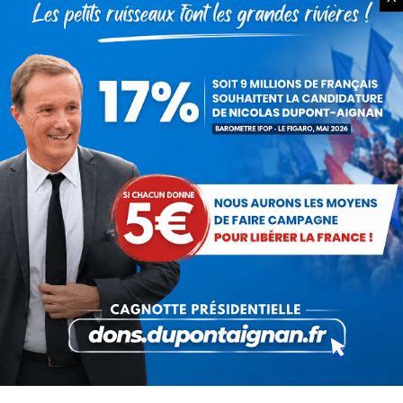
Service militaire : à quand des
mesures sérieuses et
réalistes ?
28 novembre 2025
Budget : l’imposture de trop.
La destitution au plus tôt !
24 novembre 2025
Rechercher
Recherche
: