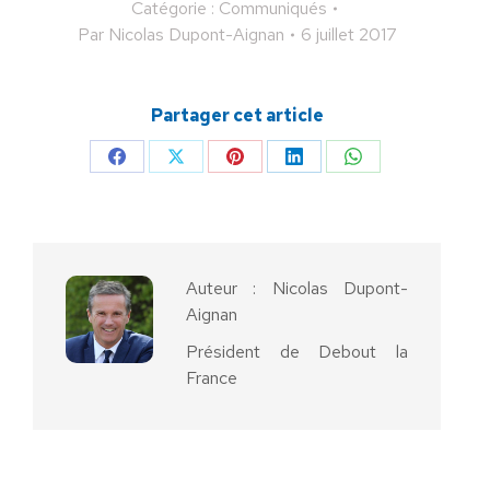
Catégorie :
Communiqués
Par
Nicolas Dupont-Aignan
6 juillet 2017
Partager cet article
Partager
Partager
Partager
Partager
Partager
sur
sur
sur
sur
sur
Facebook
X
Pinterest
LinkedIn
WhatsApp
Auteur :
Nicolas Dupont-
Aignan
Président de Debout la
France