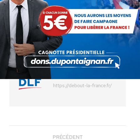
23 mai 2012
Partager cet article
Partager
Partager
Partager
Partager
Partager
sur
sur
sur
sur
sur
Facebook
X
Pinterest
LinkedIn
WhatsApp
Auteur :
Debout La France
https://debout-la-france.fr/
PRÉCÉDENT