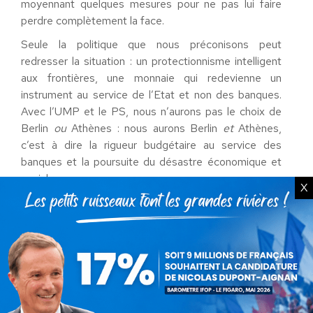
moyennant quelques mesures pour ne pas lui faire
perdre complètement la face.
Seule la politique que nous préconisons peut
redresser la situation : un protectionnisme intelligent
aux frontières, une monnaie qui redevienne un
instrument au service de l’Etat et non des banques.
Avec l’UMP et le PS, nous n’aurons pas le choix de
Berlin
ou
Athènes : nous aurons Berlin
et
Athènes,
c’est à dire la rigueur budgétaire au service des
banques et la poursuite du désastre économique et
social.
X
François MORVAN
Vice-président de Debout La République
Catégorie : Non classé
Par
Debout La France