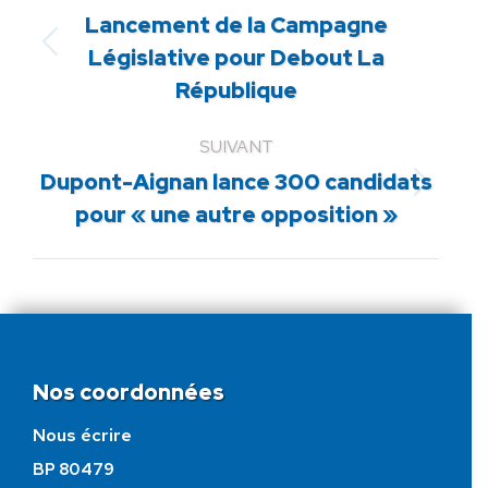
Lancement de la Campagne
Article
Législative pour Debout La
précédent
République
:
SUIVANT
Dupont-Aignan lance 300 candidats
Article
pour « une autre opposition »
suivant
:
Nos coordonnées
Nous écrire
BP 80479