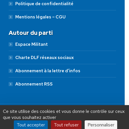
Politique de confidentialité
Mentions légales – CGU
Autour du parti
Espace Militant
Charte DLF réseaux sociaux
Abonnement à la lettre d’infos
Abonnement RSS
AIDEZ NOUS À
LIBÉRER LA FRANCE
JE FAIS UN DON À DLF
Ce site utilise des cookies et vous donne le contrôle sur ceux
que vous souhaitez activer
ADHÉSION
20 €
50 €
100 €
Tout accepter
Tout refuser
Personnaliser