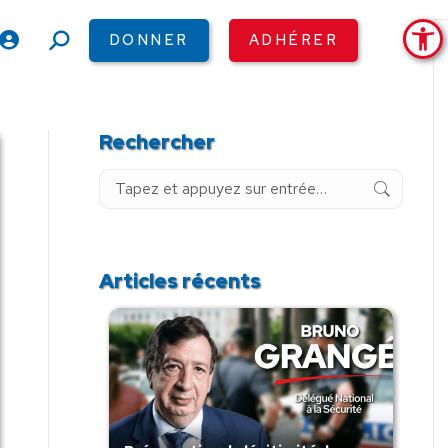
Ouv
DONNER
ADHÉRER
Recherche
:
Rechercher
Recherche
:
Articles récents