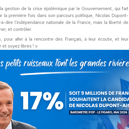
la gestion de la crise épidémique par le Gouvernement, qui fait
r la première fois dans son parcours politique, Nicolas Dupont-
-à-dire l’indépendance nationale de la France, mais la liberté de
er, et contrôler.
 pour aller à la rencontre des Français, à leur écoute, et leur
 et soyez libres ! »
our objectif de sonner à 1 million de portes. Ils pourront ainsi
présenter la démarche de Nicolas Dupont-Aignan, son parcours
à la France son indépendance et aux Français leur pouvoir et leur
 dignité
gie humaine et pragmatique
’éclaireurs qui traverseront la France cet été, Nicolas Dupont-