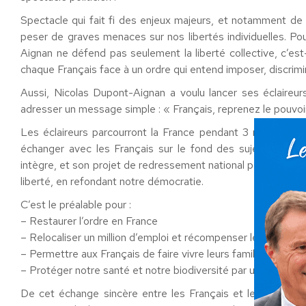
Spectacle qui fait fi des enjeux majeurs, et notamment de 
peser de graves menaces sur nos libertés individuelles. Pou
Aignan ne défend pas seulement la liberté collective, c’est
chaque Français face à un ordre qui entend imposer, discrimin
Aussi, Nicolas Dupont-Aignan a voulu lancer ses éclaireurs,
adresser un message simple : « Français, reprenez le pouvoir
Les éclaireurs parcourront la France pendant 3 mois, avec p
échanger avec les Français sur le fond des sujets, leur 
intègre, et son projet de redressement national pour rendre 
liberté, en refondant notre démocratie.
C’est le préalable pour :
– Restaurer l’ordre en France
– Relocaliser un million d’emploi et récompenser le travail
– Permettre aux Français de faire vivre leurs familles dans la
– Protéger notre santé et notre biodiversité par une écolo
De cet échange sincère entre les Français et les milliers d