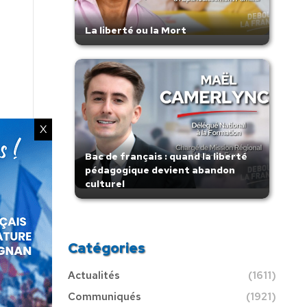
La liberté ou la Mort
X
Bac de français : quand la liberté
pédagogique devient abandon
culturel
Catégories
Actualités
(1611)
Communiqués
(1921)