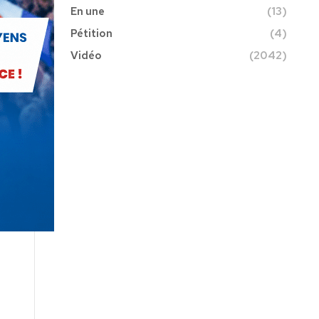
En une
(13)
Pétition
(4)
Vidéo
(2042)