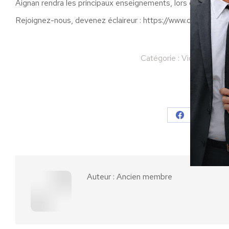
Aignan rendra les principaux enseignements, lors de son pre
Rejoignez-nous, devenez éclaireur : https://www.debout-la-fra
Catégorie :
Vidéo
Par
A
Partager
Partager
Parta
sur
sur
Facebook
X
Auteur :
Ancien membre