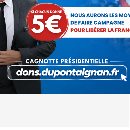
mier meeting de campagne présidentielle, le 3 octobre.
nce.fr/sites/default/files/tract-leseclaireurs_2.pdf
ncien membre
8 juillet 2021
 cet article
ger
Partager
Partager
Partager
sur
sur
sur
Pinterest
LinkedIn
WhatsApp