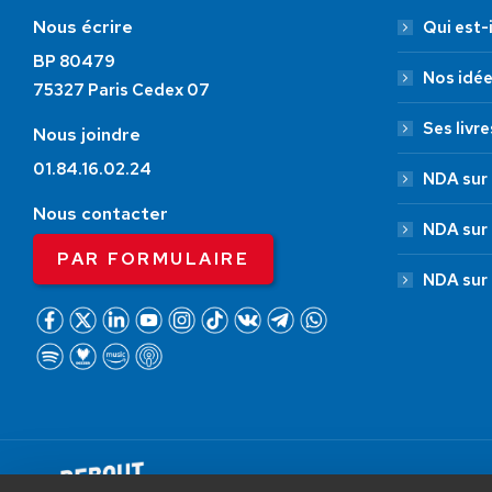
Nous écrire
Qui est-i
BP 80479
Nos idé
75327 Paris Cedex 07
Ses livre
Nous joindre
01.84.16.02.24
NDA sur 
Nous contacter
NDA sur
PAR FORMULAIRE
NDA sur
AIDEZ NOUS À
LIBÉRER LA FRANCE