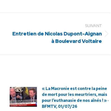
SUIVANT
Entretien de Nicolas Dupont-Aignan
Article
à Boulevard Voltaire
suivant
:
« La Macronie est contre la peine
de mort pour les meurtriers, mais
pour l’euthanasie de nos aînés ! » ·
BFMTV, 01/07/26