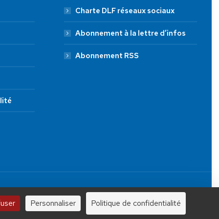
Charte DLF réseaux sociaux
Abonnement à la lettre d’infos
Abonnement RSS
lité
JE FAIS UN DON À DLF
Tous droits réservés.
100 €
250 €
1000 €
fuser
Personnaliser
Politique de confidentialité