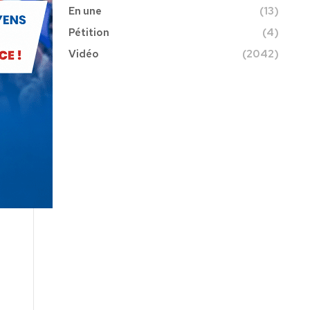
En une
(13)
Pétition
(4)
Vidéo
(2042)