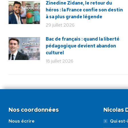
Zinedine Zidane, le retour du
héros : la France confie son destin
à sa plus grande légende
29 juillet 2026
Bac de français : quand la liberté
pédagogique devient abandon
culturel
18 juillet 2026
Nos coordonnées
Nicolas
Nous écrire
Qui est-i