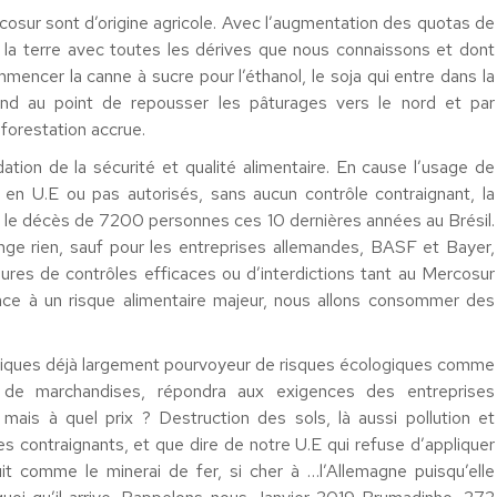
sur sont d’origine agricole. Avec l’augmentation des quotas de
de la terre avec toutes les dérives que nous connaissons et dont
ncer la canne à sucre pour l’éthanol, le soja qui entre dans la
tend au point de repousser les pâturages vers le nord et par
orestation accrue.
tion de la sécurité et qualité alimentaire. En cause l’usage de
s en U.E ou pas autorisés, sans aucun contrôle contraignant, la
 le décès de 7200 personnes ces 10 dernières années au Brésil.
nge rien, sauf pour les entreprises allemandes, BASF et Bayer,
ures de contrôles efficaces ou d’interdictions tant au Mercosur
ace à un risque alimentaire majeur, nous allons consommer des
tiques déjà largement pourvoyeur de risques écologiques comme
 de marchandises, répondra aux exigences des entreprises
mais à quel prix ? Destruction des sols, là aussi pollution et
es contraignants, et que dire de notre U.E qui refuse d’appliquer
uit comme le minerai de fer, si cher à …l’Allemagne puisqu’elle