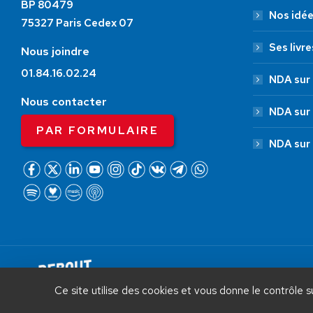
BP 80479
Nos idé
75327 Paris Cedex 07
Ses livre
Nous joindre
01.84.16.02.24
NDA sur 
Nous contacter
NDA sur
PAR FORMULAIRE
NDA sur
AIDEZ NOUS À
LIBÉRER LA FRANCE
Debout La France © 2026 | Designed 
Ce site utilise des cookies et vous donne le contrôle 