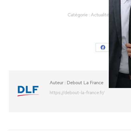
Catégorie :
Actualités
Par
Deb
Partager
Partager
Parta
sur
sur
Facebook
X
Auteur :
Debout La France
https://debout-la-france.fr/