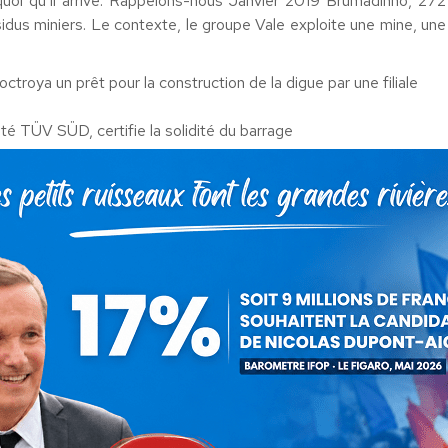
quoi qu’il arrive. Rappelons-nous Janvier 2019 Brumadinho, 272
ésidus miniers. Le contexte, le groupe Vale exploite une mine, une
ctroya un prêt pour la construction de la digue par une filiale
té TÜV SÜD, certifie la solidité du barrage
e nomme ThyssenKrupp.
s règles de commerce moderne. Outre la tragédie humaine et
iliser voire détruire notre mode agricole, déjà malmené, par
ger alimentaire par l’usage de produits chimiques interdits sur
ts avec sanctions garantissant la production, les chaines
 tribus autochtones repousse toute signature d’accord. Rien n’est
rojet et qui plus est l’UE ne diffuse que des brides d’informations
 son impact sur un développement durable ce qui renforce une
e prendre.