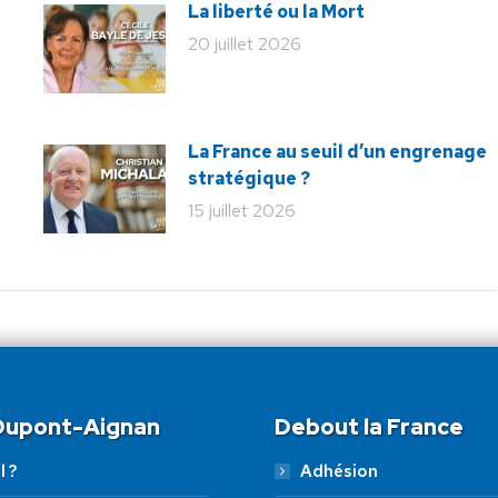
La liberté ou la Mort
20 juillet 2026
La France au seuil d’un engrenage
stratégique ?
15 juillet 2026
 Dupont-Aignan
Debout la France
l ?
Adhésion