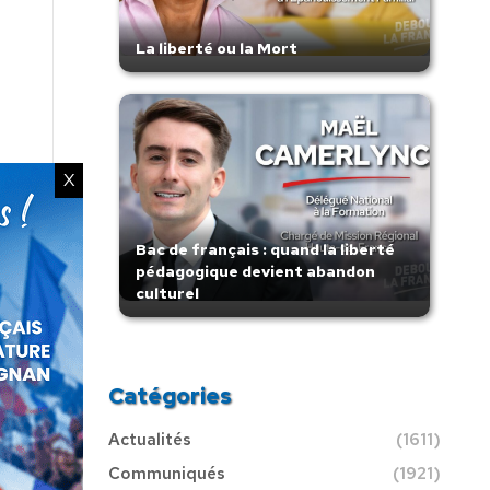
La liberté ou la Mort
X
Bac de français : quand la liberté
pédagogique devient abandon
culturel
Catégories
Actualités
(1611)
Communiqués
(1921)