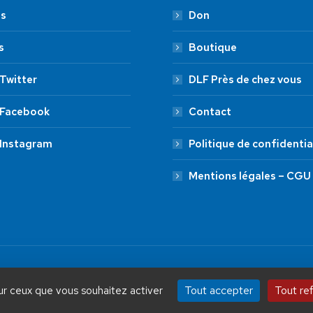
es
Don
s
Boutique
Twitter
DLF Près de chez vous
 Facebook
Contact
 Instagram
Politique de confidentia
Mentions légales – CGU
by Aryup.com
ADHÉSION
20 €
50 €
Tout accepter
Tout re
sur ceux que vous souhaitez activer