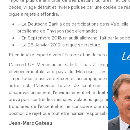
importe plus de la moitié de ses besoins du Brésil et ce 
décès, village détruit et rivière polluée par une coulée de r
digue à rejets s’effondre.
– La Deutsche Bank a des participations dans Vale, elle o
brésilienne de Thyssen (soc allemande)
– En Septembre 2018 un audit allemand, fait par la socié
– Le 25 Janvier 2019 la digue se fracture.
Et enfin Vale exporte vers l’Europe et un de ses clients s
L’accord UE-Mercosur ne satisfait pas à l’exigence de
environnementale aux pays du Mercosur, c’est aussi frag
l’importation massive détaxée et accompagnée d’un grave dan
notre sol. L’absence totale de contrôles contraignan
d’approvisionnement, l’environnement et le droit du sol aux
prévu pour contrer les multiples violations qui jalonnent ce p
tronquées de l’essentiel et ne considère que modérément
position de rejet que tout être humain responsable se doit d
Jean-Marc Gateau