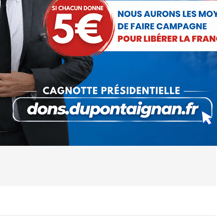
out La France
11 décembre 2020
 cet article
ger
Partager
Partager
Partager
sur
sur
sur
Pinterest
LinkedIn
WhatsApp