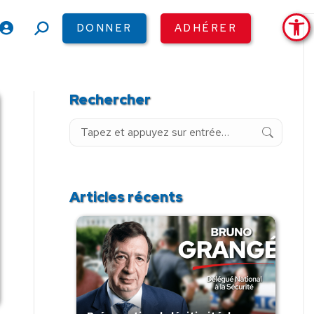
Ouv
DONNER
ADHÉRER
Recherche
:
Rechercher
Recherche
:
Articles récents