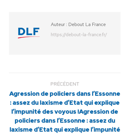
sur
sur
sur
sur
sur
Facebook
X
Pinterest
LinkedIn
WhatsApp
Auteur :
Debout La France
https://debout-la-france.fr/
PRÉCÉDENT
Agression de policiers dans l’Essonne
: assez du laxisme d’Etat qui explique
l’impunité des voyous !Agression de
Article
policiers dans l’Essonne : assez du
précédent
laxisme d’Etat qui explique l’impunité
: