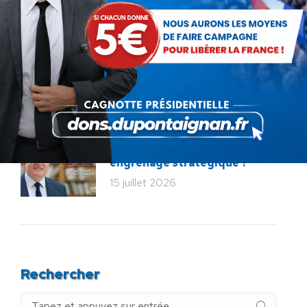
20 juillet 2026
Bac de français : quand la
liberté pédagogique devient
abandon culturel
18 juillet 2026
La France au seuil d’un
engrenage stratégique ?
15 juillet 2026
Rechercher
Recherche