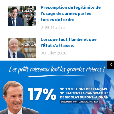
Présomption de légitimité de
l’usage des armes par les
forces de l’ordre
31 juillet 2026
Lorsque tout flambe et que
l’État s’affaisse.
30 juillet 2026
X
Zinedine Zidane, le retour du
héros : la France confie son
destin à sa plus grande
légende
29 juillet 2026
La liberté ou la Mort