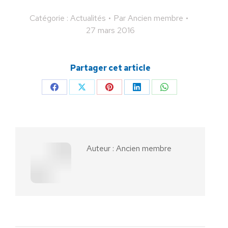
Catégorie :
Actualités
Par
Ancien membre
27 mars 2016
Partager cet article
Partager
Partager
Partager
Partager
Partager
sur
sur
sur
sur
sur
Facebook
X
Pinterest
LinkedIn
WhatsApp
Auteur :
Ancien membre