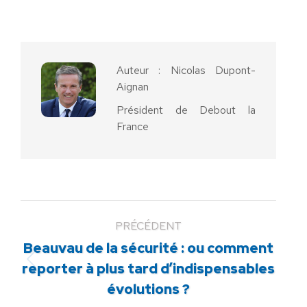
sur
sur
sur
sur
sur
Facebook
X
Pinterest
LinkedIn
WhatsApp
Auteur :
Nicolas Dupont-
Aignan
Président de Debout la
France
PRÉCÉDENT
Beauvau de la sécurité : ou comment
Article
reporter à plus tard d’indispensables
précédent
évolutions ?
: