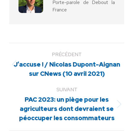
Porte-parole de Debout la
France
PRÉCÉDENT
J’accuse ! / Nicolas Dupont-Aignan
Article
sur CNews (10 avril 2021)
précédent
:
SUIVANT
PAC 2023: un piège pour les
Article
agriculteurs dont devraient se
suivant
péoccuper les consommateurs
: