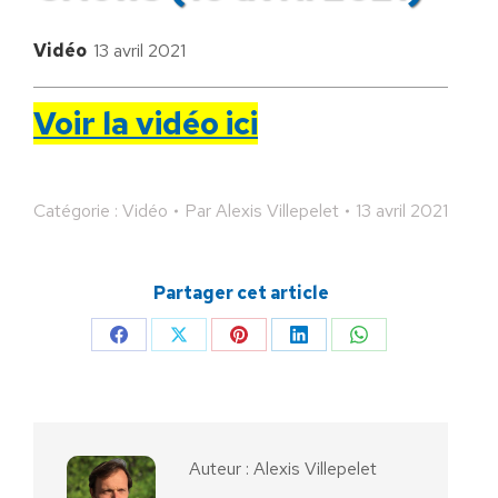
Vidéo
13 avril 2021
Voir la vidéo ici
Catégorie :
Vidéo
Par
Alexis Villepelet
13 avril 2021
Partager cet article
Partager
Partager
Partager
Partager
Partager
sur
sur
sur
sur
sur
Facebook
X
Pinterest
LinkedIn
WhatsApp
Auteur :
Alexis Villepelet