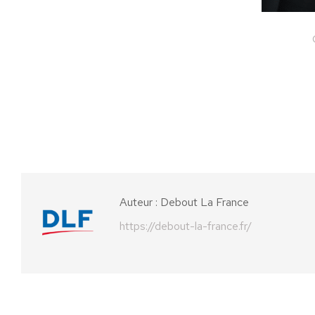
Auteur :
Debout La France
https://debout-la-france.fr/