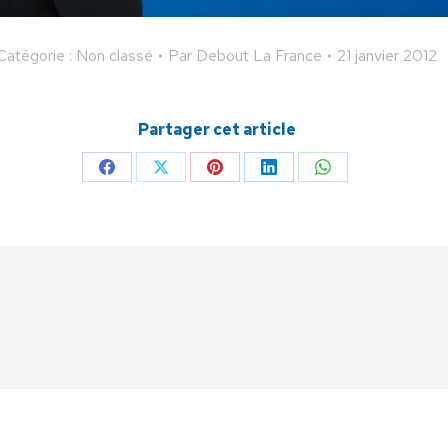
Catégorie : Non classé
Par
Debout La France
21 janvier 2012
Partager cet article
Partager
Partager
Partager
Partager
Partager
sur
sur
sur
sur
sur
Facebook
X
Pinterest
LinkedIn
WhatsApp