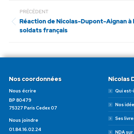
PRÉCÉDENT
Réaction de Nicolas-Dupont-Aignan à 
Article
soldats français
précédent
:
Nos coordonnées
Nicolas
Nous écrire
Qui est-i
BP 80479
Nos idé
75327 Paris Cedex 07
Ses livre
Nous joindre
01.84.16.02.24
NDA sur 