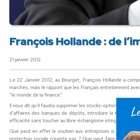
François Hollande : de l’
21 janvier 2012
Le 22 Janvier 2012, au Bourget, François Hollande a compris
marchés, mais le rapport que les Français entretiennent avec l
“le monde de la finance”.
Il nous dit qu’il faudra supprimer les stocks-options, encadre
d’affaires des banques de dépôts, introduire la taxe sur le
efficacité sans toucher au libre-échangisme intégral voulu pa
Que peut en effet le soutien aux entreprises si elles conti
protection sociale n’existe pas ? Que peut faire la France