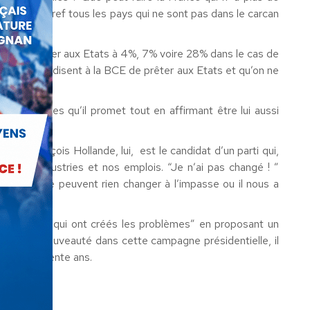
la Suède, bref tous les pays qui ne sont pas dans le carcan
ensuite prêter aux Etats à 4%, 7% voire 28% dans le cas de
5, qui interdisent à la BCE de prêter aux Etats et qu’on ne
 judiciaires qu’il promet tout en affirmant être lui aussi
es. François Hollande, lui, est le candidat d’un parti qui,
 nos industries et nos emplois. “Je n’ai pas changé ! ”
es qui ne peuvent rien changer à l’impasse ou il nous a
art de ceux qui ont créés les problèmes” en proposant un
éritable nouveauté dans cette campagne présidentielle, il
e depuis trente ans.