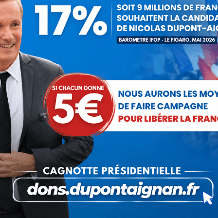
omiques du monde : Etats-Unis, Chine, mais aussi l’ Angleterre, 
étitive ?
ter aux banques privées 500 milliards d’Euros que celles-ci vont 
lui, on a voté tous les traités, refusés par les Français en 200
is comment financera t-il les déploiement de moyens policiers et
auvetage de l’Euro ?
oublier aux Français qu’il est le président des promesses non tenu
e leur volonté une économie de concurrence sauvage qui détruit
mmes bien d’accord : ses mesures sont des mesurettes inefficac
n a cité Albert Einstein : “n’attendez pas de solutions de la p
me de l’euro et remettre en place des frontières. En créant la v
s promesses impossibles à tenir et de l’imposture qui nous gouvern