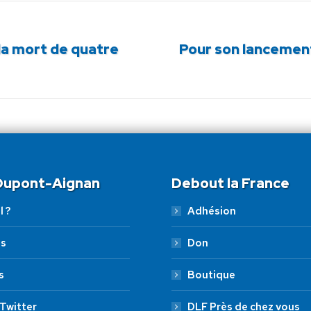
la mort de quatre
Pour son lancement
Article
suivant
:
 Dupont-Aignan
Debout la France
l ?
Adhésion
es
Don
s
Boutique
Twitter
DLF Près de chez vous