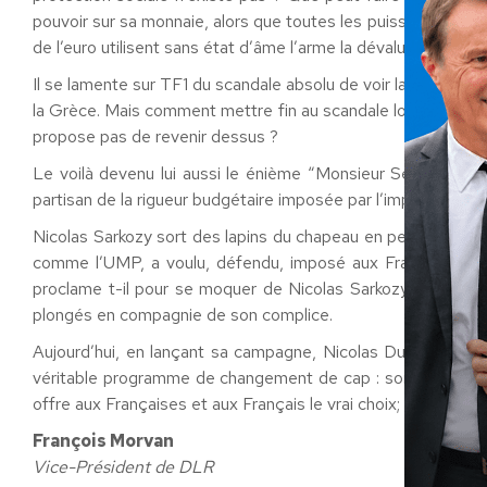
pouvoir sur sa monnaie, alors que toutes les puissances écon
de l’euro utilisent sans état d’âme l’arme la dévaluation comp
Il se lamente sur TF1 du scandale absolu de voir la BCE prê
la Grèce. Mais comment mettre fin au scandale lorsque comme 
propose pas de revenir dessus ?
Le voilà devenu lui aussi le énième “Monsieur Sécurité”. Ma
partisan de la rigueur budgétaire imposée par l’impossible s
Nicolas Sarkozy sort des lapins du chapeau en pensant faire 
comme l’UMP, a voulu, défendu, imposé aux Français contr
proclame t-il pour se moquer de Nicolas Sarkozy. Nous so
plongés en compagnie de son complice.
Aujourd’hui, en lançant sa campagne, Nicolas Dupont-Aigna
véritable programme de changement de cap : sortir du systè
offre aux Françaises et aux Français le vrai choix; la fin de
François Morvan
Vice-Président de DLR