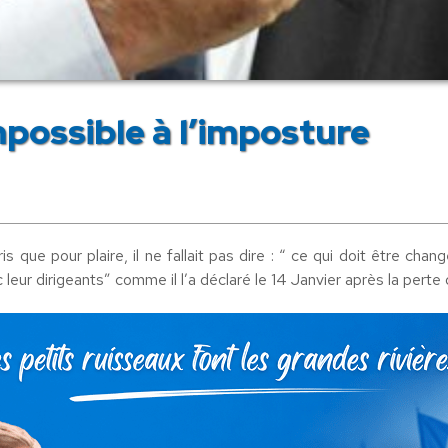
impossible à l’imposture
 que pour plaire, il ne fallait pas dire : “ ce qui doit être cha
eur dirigeants” comme il l’a déclaré le 14 Janvier après la perte 
r les bonus des traders, mobiliser l’épargne des Français pour le 
s transactions financières. Mais il ne nous dit pas comment cel
r l’union européenne.
nuent à être en concurrence sans limites ni protection contre la 
 alors que toutes les décisions économiques sont entre les mains