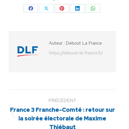
Partager
Partager
Partager
Partager
Partager
sur
sur
sur
sur
sur
Facebook
X
Pinterest
LinkedIn
WhatsApp
Auteur :
Debout La France
https://debout-la-france.fr/
PRÉCÉDENT
France 3 Franche-Comté : retour sur
Article
la soirée électorale de Maxime
précédent
Thiébaut