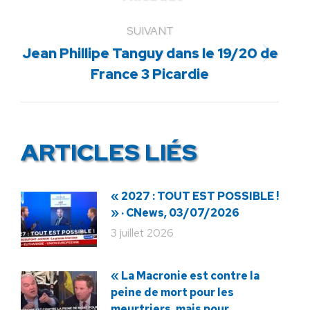
:
SUIVANT
Jean Phillipe Tanguy dans le 19/20 de
Article
France 3 Picardie
suivant
:
ARTICLES LIÉS
« 2027 : TOUT EST POSSIBLE !
» · CNews, 03/07/2026
3 juillet 2026
« La Macronie est contre la
peine de mort pour les
meurtriers, mais pour