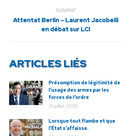
:
SUIVANT
Attentat Berlin – Laurent Jacobelli
Article
en débat sur LCI
suivant
:
ARTICLES LIÉS
Présomption de légitimité de
l’usage des armes par les
forces de l’ordre
31 juillet 2026
Lorsque tout flambe et que
l’État s’affaisse.