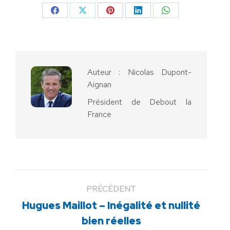
Partager
Partager
Partager
Partager
Partager
sur
sur
sur
sur
sur
Facebook
X
Pinterest
LinkedIn
WhatsApp
Auteur :
Nicolas Dupont-
Aignan
Président de Debout la
France
PRÉCÉDENT
Hugues Maillot – Inégalité et nullité
Article
bien réelles
précédent