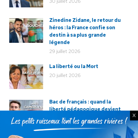
30 juillet 2026
Zinedine Zidane, le retour du
héros : la France confie son
destin à sa plus grande
légende
29 juillet 2026
La liberté ou la Mort
20 juillet 2026
Bac de français : quand la
liberté pédagogique devient
X
abandon culturel
18 juillet 2026