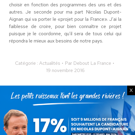
choisir en fonction des programmes des uns et des
autres. Je seconde pour ma part Nicolas Dupont-
Aignan qui va porter le «projet pour la France». J’ai la
faiblesse de croire, pour bien connaître ce projet
puisque je le coordonne, qu’il sera de tous celui qui
répondra le mieux aux besoins de notre pays.
Catégorie :
Actualités
Par
Debout La France
19 novembre 2016
X
Partager cet article
Partager
Partager
Partager
Partager
Partager
sur
sur
sur
sur
sur
Facebook
X
Pinterest
LinkedIn
WhatsApp