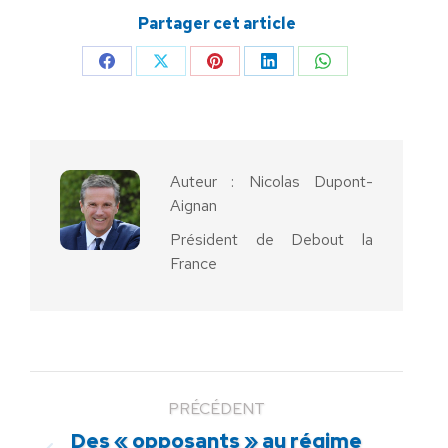
Partager cet article
Partager
Partager
Partager
Partager
Partager
sur
sur
sur
sur
sur
Facebook
X
Pinterest
LinkedIn
WhatsApp
Auteur :
Nicolas Dupont-
Aignan
Président de Debout la
France
PRÉCÉDENT
Des « opposants » au régime