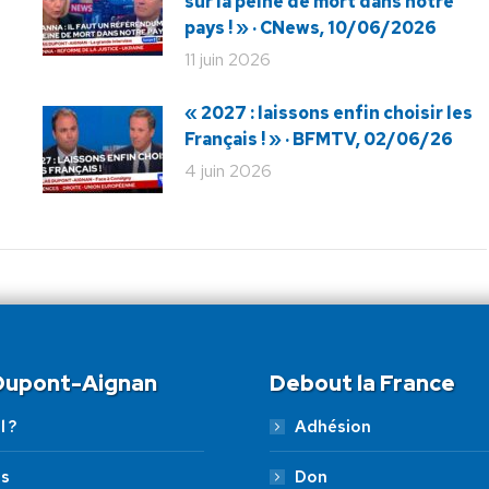
sur la peine de mort dans notre
pays ! » · CNews, 10/06/2026
11 juin 2026
« 2027 : laissons enfin choisir les
Français ! » · BFMTV, 02/06/26
4 juin 2026
 Dupont-Aignan
Debout la France
l ?
Adhésion
es
Don