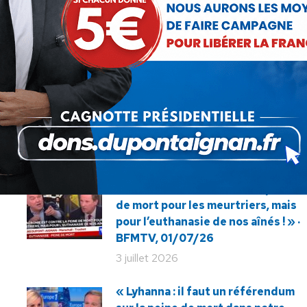
SUIVANT
En France, les djihadistes restent
Article
impunis !
suivant
:
« La Macronie est contre la peine
de mort pour les meurtriers, mais
pour l’euthanasie de nos aînés ! » ·
BFMTV, 01/07/26
3 juillet 2026
« Lyhanna : il faut un référendum