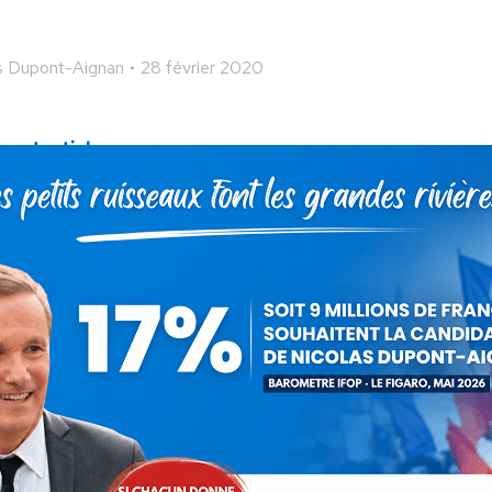
s Dupont-Aignan
28 février 2020
 cet article
ger
Partager
Partager
Partager
sur
sur
sur
Pinterest
LinkedIn
WhatsApp