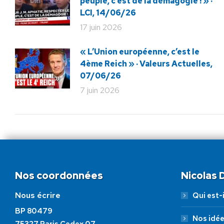
peuple, c’est de la démagogie ! » ·
LCI, 14/06/26
17 juin 2026
« L’Union européenne, c’est le
4ème Reich » · Valeurs Actuelles,
07/06/26
7 juin 2026
Nos coordonnées
Nicolas
Nous écrire
Qui est-i
BP 80479
Nos idé