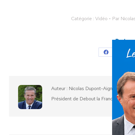
Catégorie :
Vidéo
Par
Nicola
Partager
Partager
Parta
sur
sur
Facebook
X
Auteur :
Nicolas Dupont-Aignan
Président de Debout la France