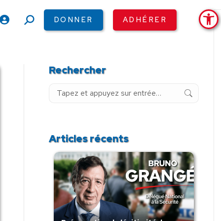
Ouv
DONNER
ADHÉRER
Recherche
:
Rechercher
Recherche
:
Articles récents