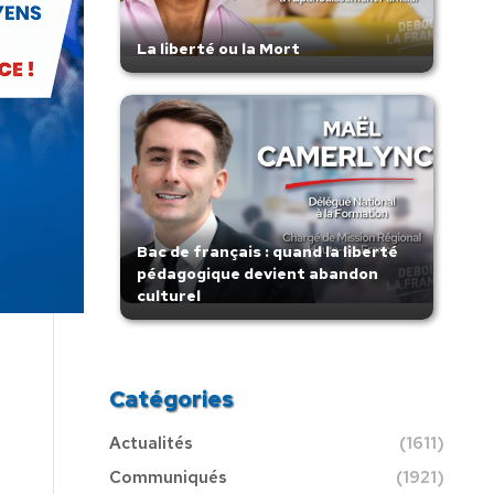
La liberté ou la Mort
Bac de français : quand la liberté
pédagogique devient abandon
culturel
Catégories
Actualités
(1611)
Communiqués
(1921)