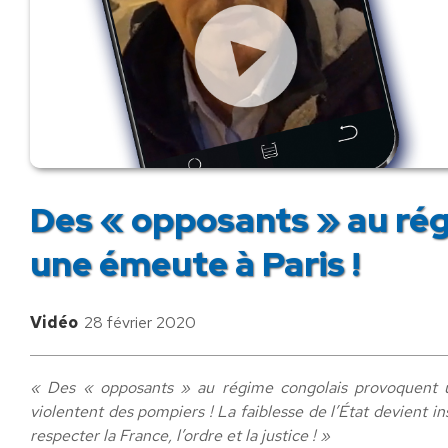
Des « opposants » au ré
une émeute à Paris !
Vidéo
28 février 2020
« ‪Des « opposants » au régime congolais provoquent 
violentent des pompiers ! La faiblesse de l’État devient i
respecter la France, l’ordre et la justice !‬ »