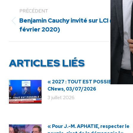
PRÉCÉDENT
Benjamin Cauchy invité sur LCI (27
Article
février 2020)
précédent
:
ARTICLES LIÉS
« 2027 : TOUT EST POSSIBLE ! » ·
CNews, 03/07/2026
3 juillet 2026
« Pour J.-M. APHATIE, respecter le