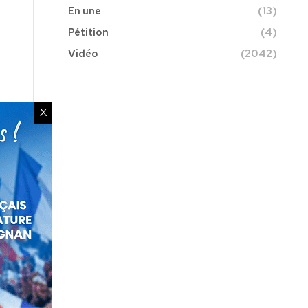
En une
(13)
Pétition
(4)
Vidéo
(2042)
X