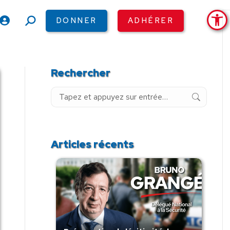
Ouv
DONNER
ADHÉRER
Recherche
:
Rechercher
Recherche
:
Articles récents