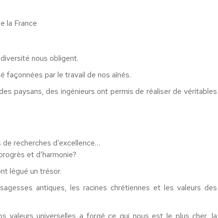
e la France
diversité nous obligent.
façonnées par le travail de nos aînés.
, des paysans, des ingénieurs ont permis de réaliser de véritables
s de recherches d’excellence…
progrès et d’harmonie?
nt légué un trésor.
 sagesses antiques, les racines chrétiennes et les valeurs des
s valeurs universelles a forgé ce qui nous est le plus cher, la