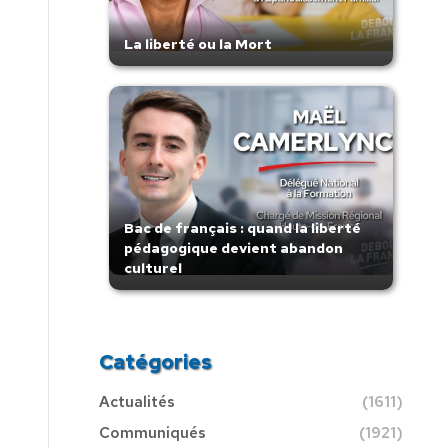
La liberté ou la Mort
Bac de français : quand la liberté
pédagogique devient abandon
culturel
Catégories
Actualités
(1611)
Communiqués
(1921)