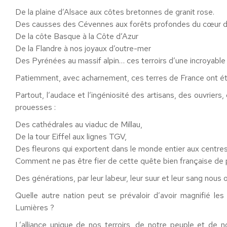
De la plaine d’Alsace aux côtes bretonnes de granit rose.
Des causses des Cévennes aux forêts profondes du cœur d
De la côte Basque à la Côte d’Azur
De la Flandre à nos joyaux d’outre-mer
Des Pyrénées au massif alpin… ces terroirs d’une incroyable 
Patiemment, avec acharnement, ces terres de France ont été 
Partout, l’audace et l’ingéniosité des artisans, des ouvriers
prouesses :
Des cathédrales au viaduc de Millau,
De la tour Eiffel aux lignes TGV,
Des fleurons qui exportent dans le monde entier aux centre
Comment ne pas être fier de cette quête bien française de 
Des générations, par leur labeur, leur suur et leur sang nous o
Quelle autre nation peut se prévaloir d’avoir magnifié les
Lumières ?
L’alliance unique de nos terroirs, de notre peuple et de no