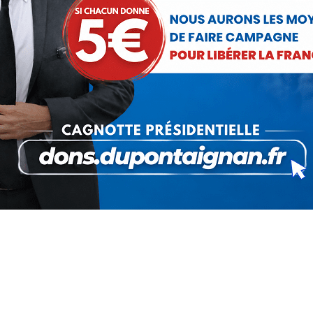
tions essentielles :
ubir ?
tence.