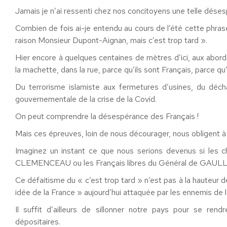
Jamais je n’ai ressenti chez nos concitoyens une telle déses
Combien de fois ai-je entendu au cours de l’été cette phra
raison Monsieur Dupont-Aignan, mais c’est trop tard ».
Hier encore à quelques centaines de mètres d’ici, aux abor
la machette, dans la rue, parce qu’ils sont Français, parce qu’il
Du terrorisme islamiste aux fermetures d’usines, du déch
gouvernementale de la crise de la Covid.
On peut comprendre la désespérance des Français !
Mais ces épreuves, loin de nous décourager, nous obligent à 
Imaginez un instant ce que nous serions devenus si les ch
CLEMENCEAU ou les Français libres du Général de GAULLE s’é
Ce défaitisme du « c’est trop tard » n’est pas à la hauteur d
idée de la France » aujourd’hui attaquée par les ennemis de la
Il suffit d’ailleurs de sillonner notre pays pour se r
dépositaires.