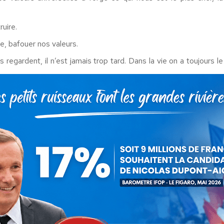
ruire.
re, bafouer nos valeurs.
 regardent, il n’est jamais trop tard. Dans la vie on a toujours le
!
tre les défaitistes et les combattants, entre les collabos et les
l’expression du général de GAULLE n’a tenu qu’au fil des hommes
is est de ceux-là !