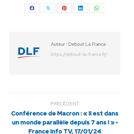
Partager
Partager
Partager
Partager
Partager
sur
sur
sur
sur
sur
Facebook
X
Pinterest
LinkedIn
WhatsApp
Auteur :
Debout La France
https://debout-la-france.fr/
PRÉCÉDENT
Conférence de Macron : « Il est dans
Article
un monde parallèle depuis 7 ans ! » •
précédent
France Info TV, 17/01/24