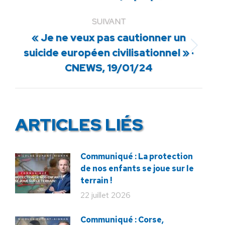
:
SUIVANT
« Je ne veux pas cautionner un
Article
suicide européen civilisationnel » ·
suivant
CNEWS, 19/01/24
:
ARTICLES LIÉS
Communiqué : La protection
de nos enfants se joue sur le
terrain !
22 juillet 2026
Communiqué : Corse,