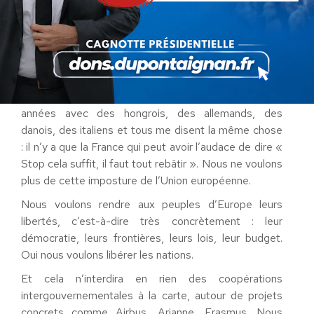
voulant la guerre et le chaos comme veut le faire
croire Emmanuel Macron ? C’est tout le contraire.
Ce sont ceux qui nous promettaient la prospérité et la
paix qui ont accouché d’une organisation qui, pour
survivre, nous pousse sur le chemin de la violence
collective. Je communique régulièrement depuis des
années avec des hongrois, des allemands, des
danois, des italiens et tous me disent la même chose
: il n’y a que la France qui peut avoir l’audace de dire «
Stop cela suffit, il faut tout rebâtir ». Nous ne voulons
plus de cette imposture de l’Union européenne.
Nous voulons rendre aux peuples d’Europe leurs
libertés, c’est-à-dire très concrètement : leur
démocratie, leurs frontières, leurs lois, leur budget.
Oui nous voulons libérer les nations.
Et cela n’interdira en rien des coopérations
intergouvernementales à la carte, autour de projets
concrets comme Airbus, Arianne, Erasmus. Nous