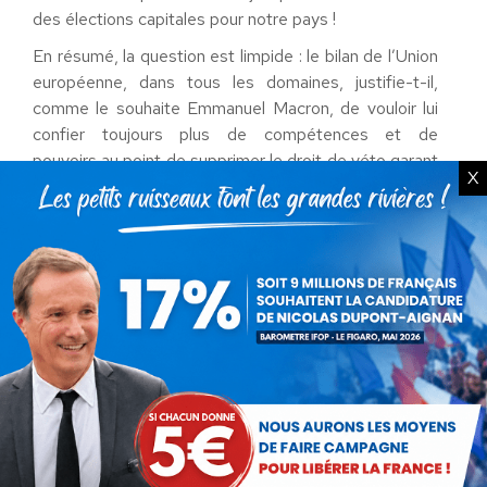
des élections capitales pour notre pays !
En résumé, la question est limpide : le bilan de l’Union
européenne, dans tous les domaines, justifie-t-il,
comme le souhaite Emmanuel Macron, de vouloir lui
confier toujours plus de compétences et de
pouvoirs au point de supprimer le droit de véto garant
X
de notre souveraineté ?
Ou bien la France doit-elle reprendre le contrôle de
cette organisation qui nous fait tant de mal, et même
convaincre nos partenaires qui le souhaitent d’en
sortir avec nous, pour refonder ensemble la seule
Europe possible, celle des nations libres et des
coopérations concrètes. La réponse est pour nous
dans la question. Nous voulons envoyer à Strasbourg,
car c’est de cela qu’il s’agit, des députés résistants,
courageux, intègres, portants notre projet.
Serions-nous pour autant de mauvais européens