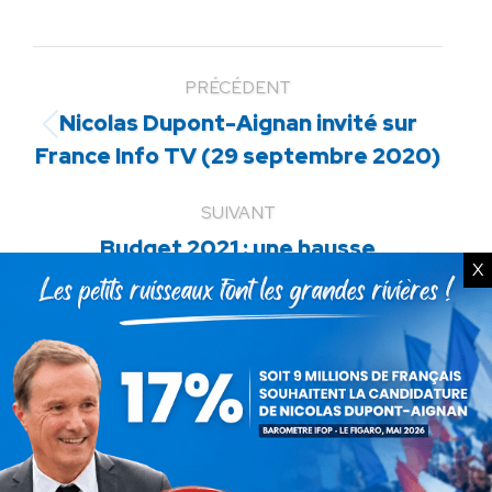
PRÉCÉDENT
Nicolas Dupont-Aignan invité sur
Article
France Info TV (29 septembre 2020)
précédent
:
SUIVANT
Budget 2021 : une hausse
X
Article
scandaleuse de 25% de la facture
suivant
européenne pour les Français !
:
ARTICLES LIÉS