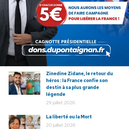
Présomption de légitimité de
l’usage des armes par les
forces de l’ordre
31 juillet 2026
Lorsque tout flambe et que
l’État s’affaisse.
30 juillet 2026
Zinedine Zidane, le retour du
héros : la France confie son
destin à sa plus grande
légende
29 juillet 2026
La liberté ou la Mort
20 juillet 2026