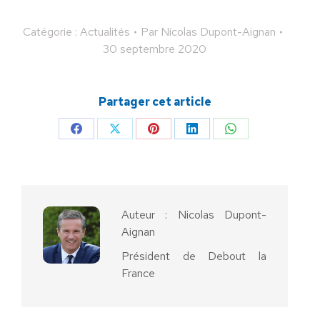
Catégorie :
Actualités
Par
Nicolas Dupont-Aignan
30 septembre 2020
Partager cet article
Partager
Partager
Partager
Partager
Partager
sur
sur
sur
sur
sur
Facebook
X
Pinterest
LinkedIn
WhatsApp
Auteur :
Nicolas Dupont-
Aignan
Président de Debout la
France