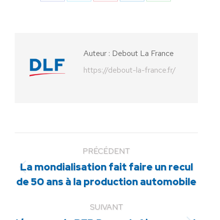
Partager
Partager
Partager
Partager
Partager
sur
sur
sur
sur
sur
Facebook
X
Pinterest
LinkedIn
WhatsApp
Auteur :
Debout La France
https://debout-la-france.fr/
PRÉCÉDENT
La mondialisation fait faire un recul
Article
de 50 ans à la production automobile
précédent
:
SUIVANT