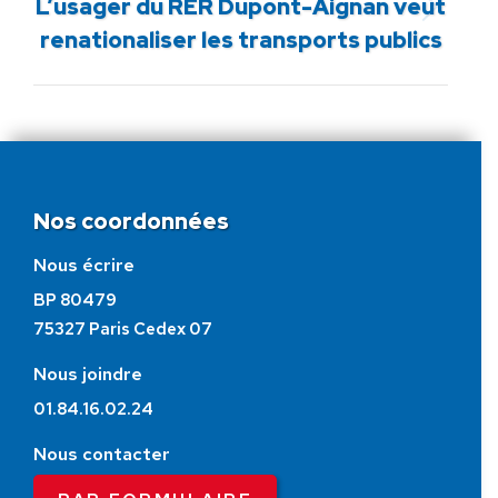
L’usager du RER Dupont-Aignan veut
Article
renationaliser les transports publics
suivant
:
Nos coordonnées
Nous écrire
BP 80479
75327 Paris Cedex 07
Nous joindre
01.84.16.02.24
Nous contacter