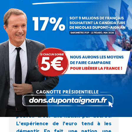
de ce mouvement populaire européen.
« La frontière, voilà l'ennemi! ». Les
adversaires de la Nation condamnent
les frontières en ce qu'elles séparent
et opposent les êtres humains. La
frontière serait donc l'ennemi
suprême de la Fraternité ! La
Fraternité est le moteur de la
question sociale. Elle suppose ainsi une
communauté de destin fondatrice de
l'intérêt général et impose donc la
question nationale.
Les admirateurs des nations
européenne et mondiale croient
pouvoir créer une nation par décret.
L'expérience de l'euro tend à les
démentir. En fait, une nation, une