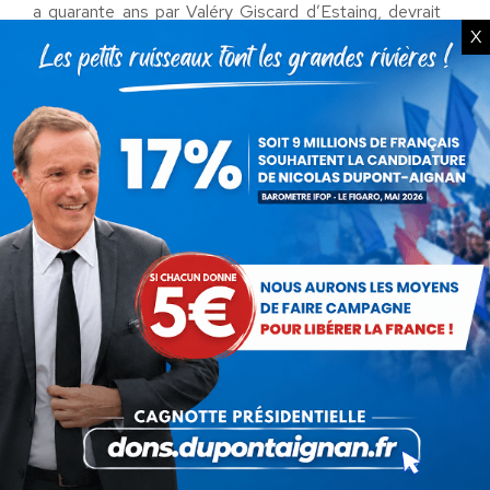
a quarante ans par Valéry Giscard d’Estaing, devrait
X
être relevé de trois ans. Mais il va de soi qu’une telle
régression n’est pas dans les intentions de Mme
Taubira et que dans l’esprit de celle-ci la réduction
des devoirs ne saurait entraîner la diminution des
droits.
« Il est parfois bon », déclarait Christiane Taubira en
avril dernier, « que la sagesse s’accompagne d’un peu
de folie ». Un peu de folie, un grain de folie ? Pas de
doute, Mme Taubira a un grain.
Dominique Jamet
Vice-Président de Debout la République
Catégorie : Non classé
Par
Debout La France
16 juillet 2014