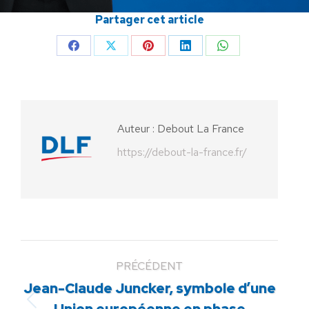
Partager cet article
Partager
Partager
Partager
Partager
Partager
sur
sur
sur
sur
sur
Facebook
X
Pinterest
LinkedIn
WhatsApp
Auteur :
Debout La France
https://debout-la-france.fr/
PRÉCÉDENT
Jean-Claude Juncker, symbole d’une
Article