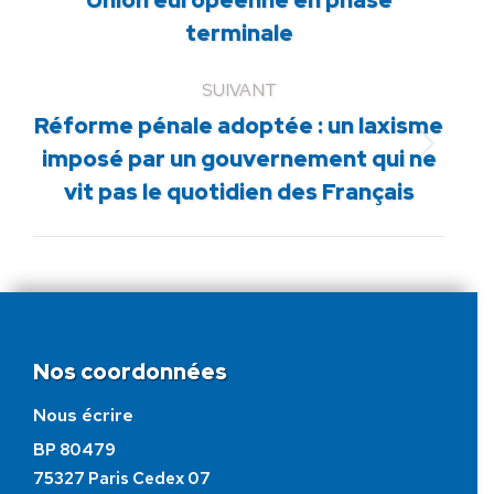
Union européenne en phase
précédent
terminale
:
SUIVANT
Réforme pénale adoptée : un laxisme
Article
imposé par un gouvernement qui ne
suivant
vit pas le quotidien des Français
:
Nos coordonnées
Nous écrire
BP 80479
75327 Paris Cedex 07