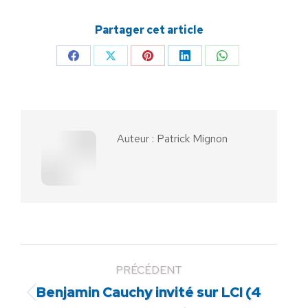
Partager cet article
Partager
Partager
Partager
Partager
Partager
sur
sur
sur
sur
sur
Facebook
X
Pinterest
LinkedIn
WhatsApp
Auteur :
Patrick Mignon
PRÉCÉDENT
Benjamin Cauchy invité sur LCI (4
Article