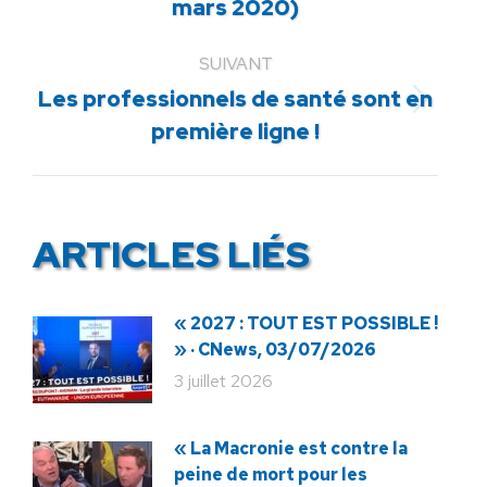
mars 2020)
précédent
:
SUIVANT
Les professionnels de santé sont en
Article
première ligne !
suivant
:
ARTICLES LIÉS
« 2027 : TOUT EST POSSIBLE !
» · CNews, 03/07/2026
3 juillet 2026
« La Macronie est contre la
peine de mort pour les