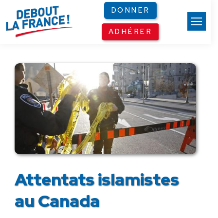
Panneau de gestion des cookies
DONNER
ADHÉRER
Attentats islamistes
au Canada