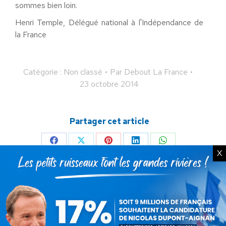
sommes bien loin.
Henri Temple, Délégué national à l'Indépendance de
la France
Catégorie : Non classé
Par
Debout La France
23 octobre 2014
Partager cet article
Partager
Partager
Partager
Partager
Partager
X
sur
sur
sur
sur
sur
Facebook
X
Pinterest
LinkedIn
WhatsApp
Auteur :
Debout La France
https://debout-la-france.fr/