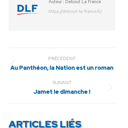
Auteur :
Debout La France
https://debout-la-france.fr/
PRÉCÉDENT
Article
Au Panthéon, la Nation est un roman
précédent
:
SUIVANT
Article
Jamet le dimanche !
suivant
:
ARTICLES LIÉS