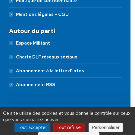
Politique de confidentialité
Mentions légales – CGU
Autour du parti
Espace Militant
Charte DLF réseaux sociaux
Abonnement à la lettre d’infos
Abonnement RSS
AIDEZ NOUS À
LIBÉRER LA FRANCE
JE FAIS UN DON À DLF
Ce site utilise des cookies et vous donne le contrôle sur ceux
que vous souhaitez activer
ADHÉSION
20 €
50 €
100 €
Tout accepter
Tout refuser
Personnaliser