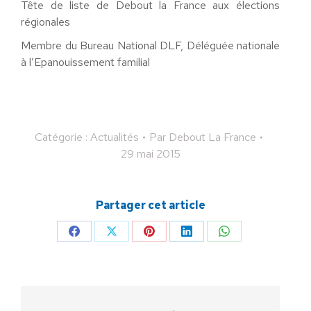
Tête de liste de Debout la France aux élections
régionales
Membre du Bureau National DLF, Déléguée nationale
à l’Epanouissement familial
Catégorie :
Actualités
Par
Debout La France
29 mai 2015
Partager cet article
Partager
Partager
Partager
Partager
Partager
sur
sur
sur
sur
sur
Facebook
X
Pinterest
LinkedIn
WhatsApp