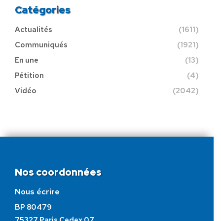
Catégories
Actualités
(1611)
Communiqués
(1921)
En une
(13)
Pétition
(4)
Vidéo
(2042)
Nos coordonnées
Nous écrire
BP 80479
75327 Paris Cedex 07