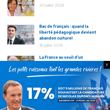
20 juillet 2026
Bac de français : quand la
liberté pédagogique devient
abandon culturel
18 juillet 2026
La France au seuil d’un
engrenage stratégique ?
X
15 juillet 2026
Rechercher