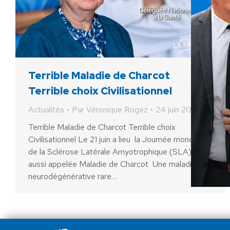
Terrible Maladie de Charcot
Terrible choix Civilisationnel
Actualités
Par
Véronique Rogez
24 juin 2026
Terrible Maladie de Charcot Terrible choix
Civilisationnel Le 21 juin a lieu la Journée mondiale
de la Sclérose Latérale Amyotrophique (SLA),
aussi appelée Maladie de Charcot Une maladie
neurodégénérative rare…