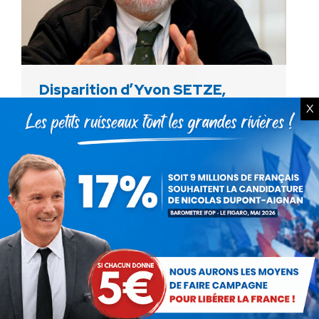
Disparition d’Yvon SETZE,
X
maire de Montagnac-sur-Lède
et membre du bureau national
de Debout la France.
Actualités
Par
Debout La France
20 décembre 2024
C’est avec une grande tristesse que nous
apprenons la disparition d’Yvon Setze, maire
de Montagnac-sur-Lède et membre du
bureau national de Debout la France, ainsi que
responsable du Lot-et-Garonne. Artisan…