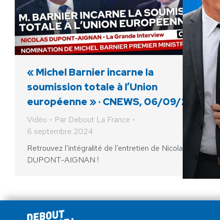
« Michel Barnier incarne la
soumission totale à l’Union
européenne » · CNEWS, 06/09/24
Vidéo
Par
Debout La France
6 septembre 2024
Retrouvez l’intégralité de l’entretien de Nicolas
DUPONT-AIGNAN !