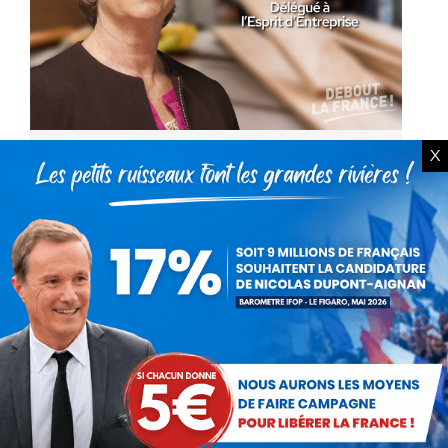
X
Plus de 20 000 communes sans
commerces, ni services publics
essentiels : Le désert s’installe !
Actualités
Par
Dominique Mahé
8 septembre 2023
Comment notre pays a-t-il pu laisser détruire
en quelques décennies la vie dans nos villages
et villes moyennes ? A cette question, le livre
écrit par Martine DONNETTE et Claude…