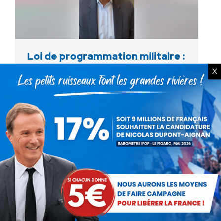
Loi de programmation militaire :
pourquoi j’ai finalement voté
X
contre !
Actualités
Par
Rédaction Debout la France
16 juillet 2023
Vote final de la loi de programmation militaire
2024-2030 : regardez ci-dessous la vidéo de
Nicolas DUPONT-AIGNAN expliquant
pourquoi il a finalement voté contre.